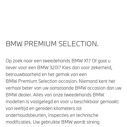
Parking Assistant
Aandrijving en onderstel
Variable Sport Steering
BMW PREMIUM SELECTION.
M Sportonderstel
Steptronic transmissie met schakelpaddles aan het
Op zoek naar een tweedehands BMW X1? Of gaat u
stuurwiel
liever voor een BMW 320i? Kies dan voor zekerheid,
betrouwbaarheid en het gemak van een
BMW Premium Selection occasion. Niemand kent het
Veiligheid
verhaal beter van uw aanstaande BMW occasion dan uw
BMW dealer. Alles van onze tweedehands BMW
Park Distance Control (PDC) voor en achter
modellen is vastgelegd en voor u beschikbaar gemaakt:
Deactiverings mogelijkheid voorpassagiersairbag
van leeftijd en gereden kilometers tot
onderhoudsbeurten, inspecties en technische
Actieve Voetgangersbescherming
modificaties. Uw gebruikte BMW wordt streng