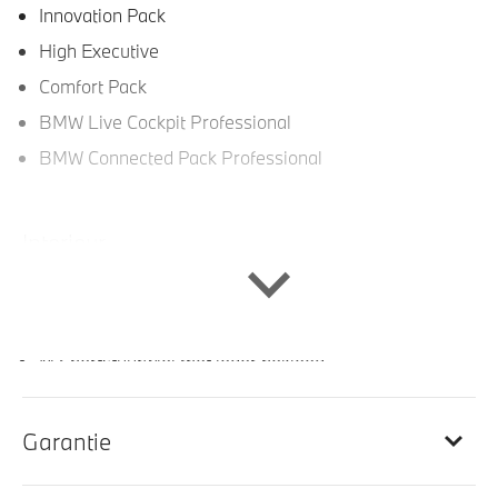
Innovation Pack
High Executive
Comfort Pack
BMW Live Cockpit Professional
BMW Connected Pack Professional
Interieur
Elektrisch verwarmde voorstoelen
Automatische dimmende binnenspiegel
M Sportstuurwiel met leder bekleed
Ambiance verlichting
Leder Vernasca Schwarz
Garantie
Comfortstoelen