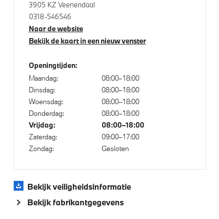
3905 KZ Veenendaal
Klimaatbeheersing
0318-546546
Naar de website
Automatische 2-zone Airconditioning
Bekijk de kaart in een nieuw venster
Elektrische voorzieningen
Openingtijden:
Maandag:
08:00–18:00
High-beam assistant
Dinsdag:
08:00–18:00
Woensdag:
08:00–18:00
Achteruitrijcamera
Donderdag:
08:00–18:00
Automatisch dimmende binnen- en buitenspiegel
Vrijdag:
08:00–18:00
bestuurderzijde
Zaterdag:
09:00–17:00
Driving Assistant
Zondag:
Gesloten
Cruise control
Comfort Access
Bekijk veiligheidsinformatie
Alarmsysteem klasse 3 (VbV/SCM)
Bekijk fabrikantgegevens
Bandenspanningsweergavesysteem