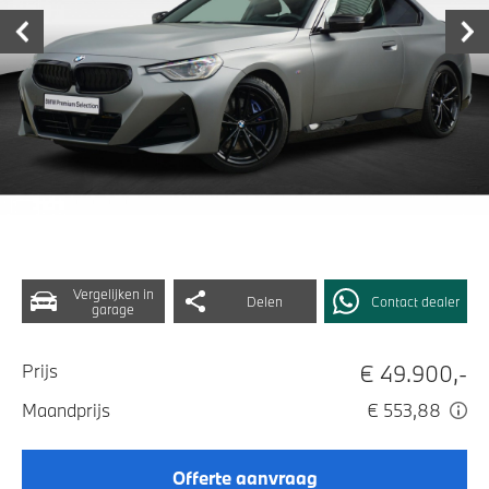
Vergelijken in
Delen
Contact dealer
garage
€ 49.900,-
Prijs
Maandprijs
€ 553,88
Offerte aanvraag