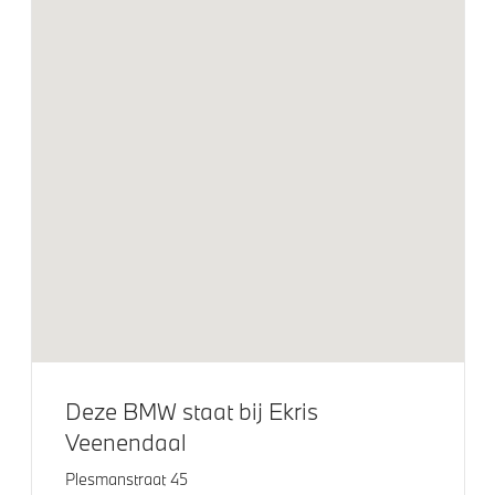
Exterieur
Extra getint glas in achterportierruiten en achterruit
M Sportremsysteem Blau
Adaptieve LED koplampen
Raamomlijsting M hoogglans Shadow Line
M Hoogglans Shadow Line met uitgebreide omvang
19 inch LM M Dubbelspaak (Styling 791 M) in Jet
Black
Spiegelkappen in hoogglans zwart
M achterspoiler
Deze BMW staat bij Ekris
Levering zonder typeaanduiding op achterzijde
Veenendaal
Plesmanstraat 45