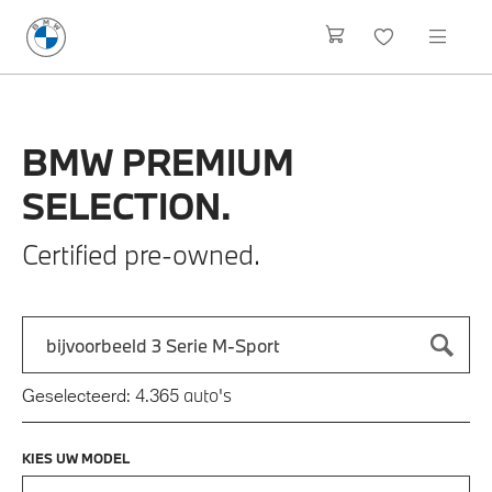
BMW
PREMIUM
SELECTION.
Certified pre-owned.
Zoek naar een automodel, bijvoorbeeld 3 Serie M-Sport
Typ een automodel in en druk op enter om te zoeken
auto's
Geselecteerd:
4.365
KIES UW MODEL