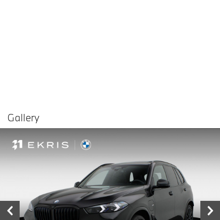
Gallery
Vergelijken in
Delen
Contact dealer
garage
€ 114.900,-
Prijs