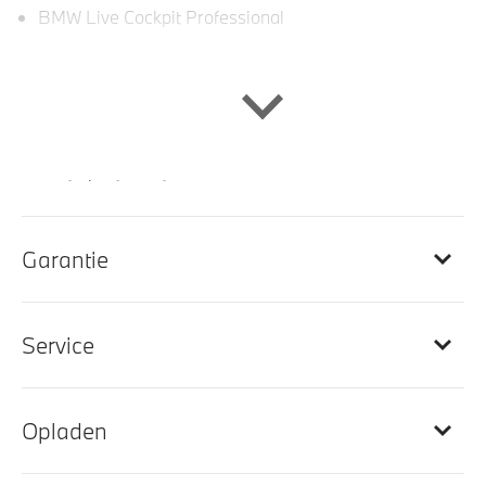
BMW Live Cockpit Professional
Interieur
Handbediende zonneschermen voor
achterportierruiten
Lederen bekleding
Ambiance verlichting
Garantie
premium sportstoelen
Scheidingsnet tussen bagageruimte en achterbank
Service
Multifunctioneel stuurwiel
M Sportstuurwiel met leder bekleed
Elektrisch verwarmde voorstoelen
Opladen
BMW Individual uitgebreid lederen bekleding Merino
Schwarz (VASW)