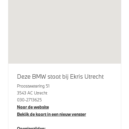
DAB-tuner
HiFi System Harman Kardon
Head-up display
Exterieur
Adaptieve LED koplampen
Glazen panoramadak
Deze BMW staat bij Ekris Utrecht
Extra getint glas in achterportierruiten en achterruit
Proostwetering 51
M Koplampen Shadow Line
3543 AC Utrecht
22 inch lichtmetalen M wielen Dubbelspaak (styling
030-2713625
742 M) in Jet Black
Naar de website
Bekijk de kaart in een nieuw venster
Trekhaak elektrisch uitklapbaar
BMW Iconic Glow nierengrille
Openingtijden: