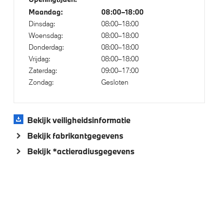
Trekhaak met elektrisch wegklapbare kogel
Maandag:
08:00–18:00
Dinsdag:
08:00–18:00
Woensdag:
08:00–18:00
Elektrische voorzieningen
Donderdag:
08:00–18:00
Vrijdag:
08:00–18:00
Driving Assistant Professional
Zaterdag:
09:00–17:00
Driving Assistant
Zondag:
Gesloten
Comfort Access
Servotronic
Bekijk veiligheidsinformatie
Bandenspanningsweergavesysteem
Bekijk fabrikantgegevens
Parking Assistant
Bekijk *actieradiusgegevens
Parking Assistant Professional
Regen- en lichtsensor
Aandrijving en onderstel