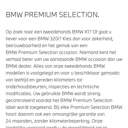
Integral Active Steering
BMW PREMIUM SELECTION.
M Sport uitlaatsysteem
Steptronic sport transmissie
Op zoek naar een tweedehands BMW X1? Of gaat u
Adaptief M onderstel
liever voor een BMW 320i? Kies dan voor zekerheid,
betrouwbaarheid en het gemak van een
Adaptief onderstel met luchtvering op voor- en
BMW Premium Selection occasion. Niemand kent het
achteras
verhaal beter van uw aanstaande BMW occasion dan uw
Anti blokkeer systeem
BMW dealer. Alles van onze tweedehands BMW
xDrive - Vierwielaandrijving
modellen is vastgelegd en voor u beschikbaar gemaakt:
van leeftijd en gereden kilometers tot
onderhoudsbeurten, inspecties en technische
Veiligheid
modificaties. Uw gebruikte BMW wordt streng
gecontroleerd voordat het BMW Premium Selection
Park Distance Control (PDC) voor en achter
label wordt toegekend. Bij elke Premium Selection BMW
hoort daarom ook een omvangrijke garantie van
Elektronisch Stabiliteits Programma
24 maanden, zonder kilometerbeperking. Onze
Akoestische voetgangersbescherming
landelijke voorraad geeft u de mogelijkheid om te