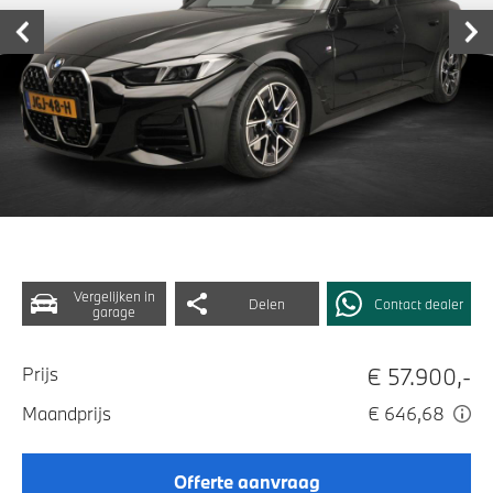
Vergelijken in
Delen
Contact dealer
garage
€ 57.900,-
Prijs
Maandprijs
€ 646,68
Offerte aanvraag