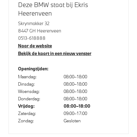
Deze BMW staat bij Ekris
Achteruitrijcamera
Heerenveen
Skrynmakker 32
Aandrijving en onderstel
8447 GH Heerenveen
0513-618888
M Sportonderstel
Naar de website
Bekijk de kaart in een nieuw venster
Automatische 8-traps Steptronic sporttransmissie
Voorbereiding Driving Assistance
Openingtijden:
Kilometertacho
Maandag:
08:00–18:00
Variable Sport Steering
Dinsdag:
08:00–18:00
Woensdag:
08:00–18:00
xDrive - Vierwielaandrijving
Donderdag:
08:00–18:00
Vrijdag:
08:00–18:00
Zaterdag:
09:00–17:00
Veiligheid
Zondag:
Gesloten
Park Distance Control (PDC) voor en achter