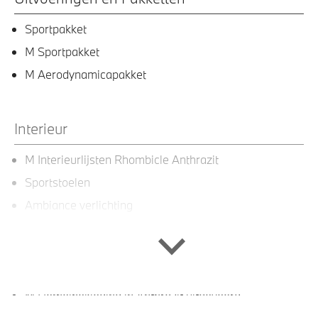
Sportpakket
M Sportpakket
M Aerodynamicapakket
Interieur
M Interieurlijsten Rhombicle Anthrazit
Sportstoelen
Ambiance verlichting
M Sportstuurwiel met leder bekleed
Automatische dimmende binnenspiegel
BMW Widescreen Display
M Hemelbekleding in Anthrazit uitgevoerd