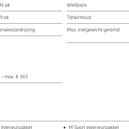
36 pk
Wielbasis
09 pk
Tankinhoud
ierwielaandrijving
Max. trekgewicht geremd
 - max. € 365
 Interieurpakket
M Sport exterieurpakket