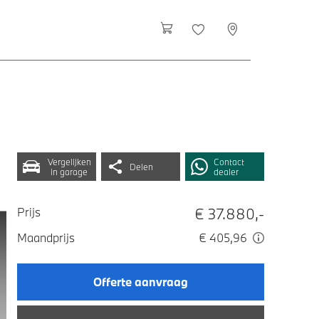
Vergelijken
Contact
Delen
in garage
dealer
€ 37.880,-
Prijs
Maandprijs
€ 405,96
Offerte aanvraag