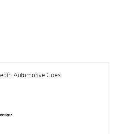
paak
Adaptieve LED koplampen
 Black
Levering zonder typeaanduiding op
achterzijde
ans
Extra getint glas in
achterportierruiten en achterruit
Hedin Automotive Goes
Bandenspanningsweergavesysteem
Parking assistant plus
venster
Draadloos oplaadstation