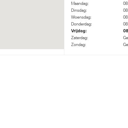
Maandag:
08
Dinsdag:
08
Woensdag:
08
el (Mode 3, 22kW)
Anti blokkeer systeem
Donderdag:
08
 Vierwielaandrijving
Vrijdag:
08
Zaterdag:
Ge
Zondag:
Ge
sche waarschuwing voor
Airbag bestuurder
gers
Elektronisch Stabiliteits Pr