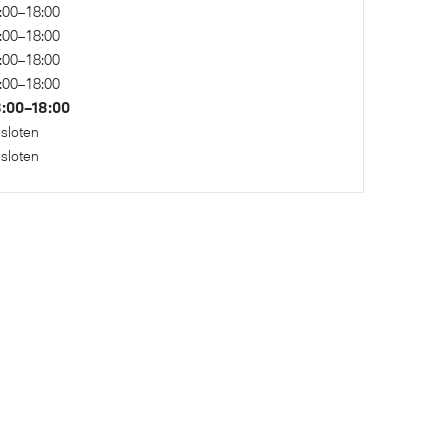
:00–18:00
:00–18:00
:00–18:00
M Adaptief onderstel
:00–18:00
:00–18:00
sloten
sloten
Actieve Voetgangersbescherming
ogramma