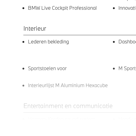
BMW Live Cockpit Professional
Innovat
Interieur
Lederen bekleding
Dashboa
Sportstoelen voor
M Sport
Interieurlijst M Aluminium Hexacube
Entertainment en communicatie
Harman-Kardon sound system
Head-up
BMW TeleServices
DAB-tu