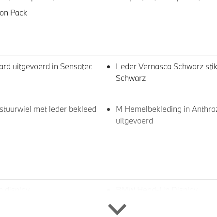
ion Pack
rd uitgevoerd in Sensatec
Leder Vernasca Schwarz stik
Schwarz
stuurwiel met leder bekleed
M Hemelbekleding in Anthraz
uitgevoerd
 display
BMW Head-Up Display
ner