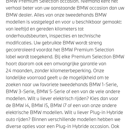
BMW Premium Selection occasion. Niemand kent het
Driving Assistant
verhaal beter van uw aanstaande BMW occasion dan uw
Achteruitrijcamera
BMW dealer. Alles van onze tweedehands BMW
modellen is vastgelegd en voor u beschikbaar gemaakt:
Draadloos oplaadstation
van leeftijd en gereden kilometers tot
onderhoudsbeurten, inspecties en technische
modificaties. Uw gebruikte BMW wordt streng
Aandrijving en onderstel
gecontroleerd voordat het BMW Premium Selection
label wordt toegekend. Bij elke Premium Selection BMW
Laadkabel (Mode 3, 22kW)
hoort daarom ook een omvangrijke garantie van
Automatische 8-traps Steptronic sporttransmissie
24 maanden, zonder kilometerbeperking. Onze
Anti blokkeer systeem
landelijke voorraad geeft u de mogelijkheid om te
zoeken naar uw favoriete tweedehands BMW 1-Serie,
BMW 3-Serie, BMW 5-Serie of een van de vele andere
Veiligheid
modellen. Wilt u liever elektrisch rijden? Kies dan voor
de BMW i4, BMW i5, BMW i7 of een van onze andere
Akoestische waarschuwing voor voetgangers
elektrische BMW modellen. Wilt u liever Plug-in Hybride
auto rijden? Binnen verschillende modellen hebben we
Airbag bestuurder
diverse opties voor een Plug-in Hybride occasion. Ook
Park Distance Control (PDC) voor en achter