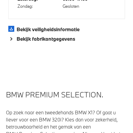
Zondag:
Gesloten
Elektrische voorzieningen
Bandenspanningsweergavesysteem
Bekijk veiligheidsinformatie
Automatisch dimmende binnen- en buitenspiegel
Bekijk fabrikantgegevens
bestuurderzijde
Buitenspiegels elektrisch inklapbaar
Alarmsysteem klasse 3 (VbV/SCM)
High-beam assistant
Parkeer assistent
Parking Assistant
BMW PREMIUM SELECTION.
Comfort Access
Regensensor
Op zoek naar een tweedehands BMW X1? Of gaat u
Cruise control
liever voor een BMW 320i? Kies dan voor zekerheid,
betrouwbaarheid en het gemak van een
Active Cruise Control