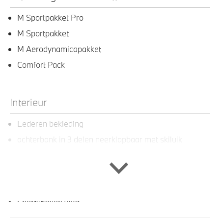
M Sportpakket Pro
M Sportpakket
M Aerodynamicapakket
Comfort Pack
Interieur
Lederen bekleding
achterbank in 3 delen neerklapbaar met skiluik
Veiligheidsgordels voorzien van M striping
Stuurwielrand verwarmd
Sportstuur
Sportstoelen voor
M Sportstuurwiel met leder bekleed