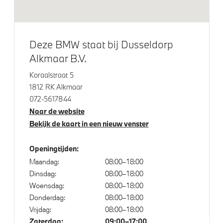
Trekhaak elektrisch uitklapbaar
Extra getint glas in achterportierruiten en achterruit
Adaptieve LED koplampen
Deze BMW staat bij Dusseldorp
Glazen panoramadak
Alkmaar B.V.
Raamomlijsting M hoogglans Shadow Line
Koraalstraat 5
M Sportremsysteem Rot
1812 RK Alkmaar
Extra getint glas
072-5617844
Naar de website
M Hoogglans Shadow Line met uitgebreide omvang
Bekijk de kaart in een nieuw venster
LED koplampen
LED achterlichten
Openingtijden:
Maandag:
08:00–18:00
Dinsdag:
08:00–18:00
Klimaatbeheersing
Woensdag:
08:00–18:00
Donderdag:
08:00–18:00
Automatische 3-zone Airconditioning
Vrijdag:
08:00–18:00
Zaterdag:
09:00–17:00