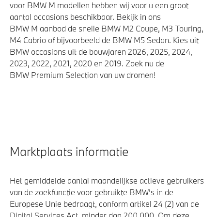
voor BMW M modellen hebben wij voor u een groot
Actieve Voetgangersbescherming
aantal occasions beschikbaar. Bekijk in ons
BMW M aanbod de snelle BMW M2 Coupe, M3 Touring,
Elektronisch Stabiliteits Programma
M4 Cabrio of bijvoorbeeld de BMW M5 Sedan. Kies uit
BMW occasions uit de bouwjaren 2026, 2025, 2024,
2023, 2022, 2021, 2020 en 2019. Zoek nu de
BMW Premium Selection van uw dromen!
Marktplaats informatie
Het gemiddelde aantal maandelijkse actieve gebruikers
van de zoekfunctie voor gebruikte BMW's in de
Europese Unie bedraagt, conform artikel 24 (2) van de
Digital Services Act, minder dan 200.000. Om deze