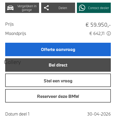
Vergelijken in
Delen
Contact dealer
garage
€ 59.950,-
Prijs
Maandprijs
€ 642,11
Offerte aanvraag
Gallery
Bel direct
Stel een vraag
Reserveer deze BMW
Datum deel 1
30-04-2026