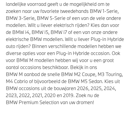
landelijke voorraad geeft u de mogelijkheid om te
Akoestische waarschuwing voor voetgangers
zoeken naar uw favoriete tweedehands BMW 1-Serie,
Airbag bestuurder
BMW 3-Serie, BMW 5-Serie of een van de vele andere
modellen. Wilt u liever elektrisch rijden? Kies dan voor
Park Distance Control (PDC) voor en achter
de BMW i4, BMW i5, BMW i7 of een van onze andere
Elektronisch Stabiliteits Programma
elektrische BMW modellen. Wilt u liever Plug-in Hybride
Actieve Voetgangersbescherming
auto rijden? Binnen verschillende modellen hebben we
diverse opties voor een Plug-in Hybride occasion. Ook
voor BMW M modellen hebben wij voor u een groot
aantal occasions beschikbaar. Bekijk in ons
BMW M aanbod de snelle BMW M2 Coupe, M3 Touring,
M4 Cabrio of bijvoorbeeld de BMW M5 Sedan. Kies uit
BMW occasions uit de bouwjaren 2026, 2025, 2024,
2023, 2022, 2021, 2020 en 2019. Zoek nu de
BMW Premium Selection van uw dromen!