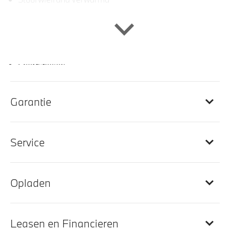
achterbank in 3 delen neerklapbaar met skiluik
Veiligheidsgordels voorzien van M striping
Sportstuur
Sportstoelen
M Sportstuurwiel met leder bekleed
Leder Vernasca Oyster stiksel Schwarz
Garantie
M Interieurlijsten Rhombicle Anthrazit
M Hemelbekleding in Anthrazit uitgevoerd
Service
Ambiance verlichting
In de breedte verstelbare rugleuning
hemelbekleding donker
Opladen
Galvanische afwerking voor bedieningselementen
Lederen bekleding
Leasen en Financieren
Automatische dimmende binnenspiegel