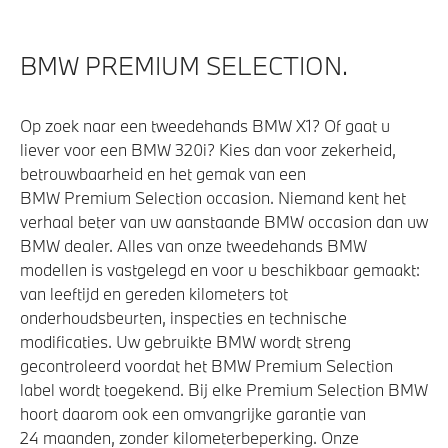
bestuurderzijde
Parkeer assistent
BMW PREMIUM SELECTION.
Parking Assistant
Active Cruise Control
Op zoek naar een tweedehands BMW X1? Of gaat u
Achteruitrijcamera
liever voor een BMW 320i? Kies dan voor zekerheid,
Comfort Access
betrouwbaarheid en het gemak van een
BMW Premium Selection occasion. Niemand kent het
verhaal beter van uw aanstaande BMW occasion dan uw
Aandrijving en onderstel
BMW dealer. Alles van onze tweedehands BMW
modellen is vastgelegd en voor u beschikbaar gemaakt:
Laadkabel (Mode 3, 22kW)
van leeftijd en gereden kilometers tot
onderhoudsbeurten, inspecties en technische
Kilometertacho
modificaties. Uw gebruikte BMW wordt streng
Anti blokkeer systeem
gecontroleerd voordat het BMW Premium Selection
label wordt toegekend. Bij elke Premium Selection BMW
hoort daarom ook een omvangrijke garantie van
Veiligheid
24 maanden, zonder kilometerbeperking. Onze