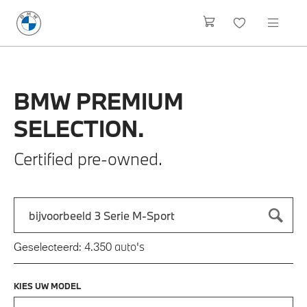
BMW
PREMIUM
SELECTION.
Certified pre-owned.
Zoek naar een automodel, bijvoorbeeld 3 Serie M-Sport
Typ een automodel in en druk op enter om te zoeken
auto's
Geselecteerd:
4.350
KIES UW MODEL