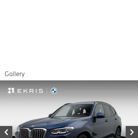
Gallery
Vergelijken in
Delen
Contact dealer
garage
€ 42.400,-
Prijs