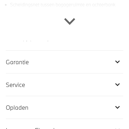
Scheidingsnet tussen bagageruimte en achterbank
M Sportstuurwiel met leder bekleed
Ambiance verlichting
M Interieurlijsten Aluminium Rhombicle dunkel +
accentlijsten Perlglanz Chroom
M Hemelbekleding in Anthrazit uitgevoerd
Automatische dimmende binnenspiegel
Garantie
Entertainment en communicatie
Service
Hifi System
BMW Live Cockpit Plus
Opladen
BMW TeleServices
DAB-tuner