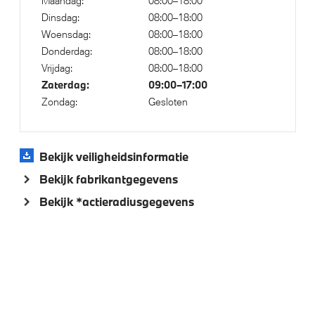
Aandrijving en onderstel
Maandag:
08:00–18:00
Dinsdag:
08:00–18:00
Kilometertacho
Woensdag:
08:00–18:00
Donderdag:
08:00–18:00
Automatische 8-traps Steptronic sporttransmissie
Vrijdag:
08:00–18:00
NoodLaadkabel (Mode 2)
Zaterdag:
09:00–17:00
xDrive - Vierwielaandrijving
Zondag:
Gesloten
Veiligheid
Bekijk veiligheidsinformatie
Bekijk fabrikantgegevens
Deactiverings mogelijkheid voorpassagiersairbag
Bekijk *actieradiusgegevens
Akoestische waarschuwing voor voetgangers
Park Distance Control (PDC) voor en achter
Actieve Voetgangersbescherming