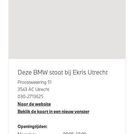
Automatische 2-zone Airconditioning
Elektrische voorzieningen
Driving Assistant
Comfort Access
Bandenspanningsweergavesysteem
High-beam assistant
Deze BMW staat bij Ekris Utrecht
Automatisch dimmende binnen- en buitenspiegel
Proostwetering 51
bestuurderzijde
3543 AC Utrecht
Alarmsysteem klasse 3 (VbV/SCM)
030-2713625
Parking Assistant
Naar de website
Bekijk de kaart in een nieuw venster
Achteruitrijcamera
Openingtijden: