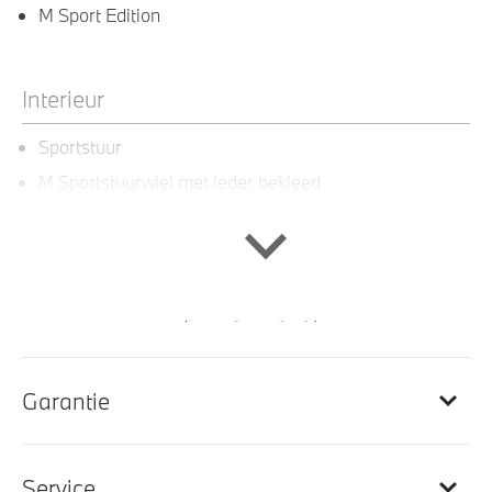
M Sport Edition
Interieur
Sportstuur
M Sportstuurwiel met leder bekleed
M interieurlijsten Aluminium Rhombicle met
accentlijsen Dunkelsilber
Ambiance verlichting
M Hemelbekleding in Anthrazit uitgevoerd
Elektrisch verwarmde voorstoelen
Elektrisch verstelbare lendensteun voor bestuurder
Garantie
en passagier
Service