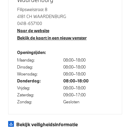
Aandrijving en onderstel
Filipsweistraat 8
4181 CH WAARDENBURG
Laadkabel (Mode 3, 22kW)
0418-657100
Naar de website
Adaptief onderstel professional
Bekijk de kaart in een nieuw venster
Openingtijden:
Veiligheid
Maandag:
08:00–18:00
Akoestische waarschuwing voor voetgangers
Dinsdag:
08:00–18:00
Woensdag:
08:00–18:00
Actieve Voetgangersbescherming
Donderdag:
08:00–18:00
Vrijdag:
08:00–18:00
Zaterdag:
09:00–17:00
Zondag:
Gesloten
Bekijk veiligheidsinformatie