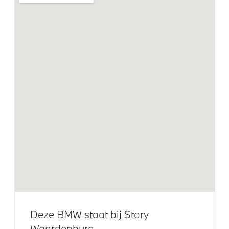
Elektrische voorzieningen
Draadloos oplaadstation
Driving Assistant Plus
BMW Digital Key
Bandenspanningsweergavesysteem
Alarmsysteem klasse 3 (VbV/SCM)
Achteruitrijcamera
Park Distance Control voor/achter (PDC)
Parkeer assistent
Parking Assistant
Driving Assistant
Deze BMW staat bij Story
Waardenburg