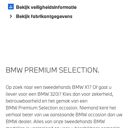
Achteruitrijcamera
Bekijk veiligheidsinformatie
Bandenspanningsweergavesysteem
Bekijk fabrikantgegevens
Parking Assistant
Regensensor
Alarmsignaal (Intern)
Alarmsysteem klasse 3 (VbV/SCM)
BMW PREMIUM SELECTION.
Aandrijving en onderstel
M Sportonderstel
Op zoek naar een tweedehands BMW X1? Of gaat u
Anti blokkeer systeem
liever voor een BMW 320i? Kies dan voor zekerheid,
betrouwbaarheid en het gemak van een
Sportonderstel
BMW Premium Selection occasion. Niemand kent het
Steptronic sport transmissie
verhaal beter van uw aanstaande BMW occasion dan uw
BMW dealer. Alles van onze tweedehands BMW