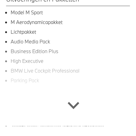
Model M Sport
M Aerodynamicapakket
Lichtpakket
Audio Media Pack
Business Edition Plus
High Executive
BMW Live Cockpit Professional
Parking Pack
Interieur
Elektrisch verwarmde voorstoelen
zwarte glans (piano)lak interieur afwerking