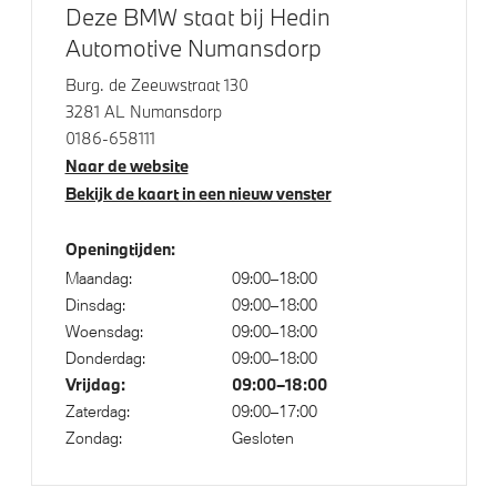
19 inch LM M Dubbelspaak (styling 799 M)in Jet
Deze BMW staat bij Hedin
Black
Automotive Numansdorp
M Hoogglans Shadow Line
Burg. de Zeeuwstraat 130
M Hoogglans Shadow Line met uitgebreide omvang
3281 AL Numansdorp
Windscherm
0186-658111
Naar de website
Bekijk de kaart in een nieuw venster
Klimaatbeheersing
Openingtijden:
Automatische airconditioning 2-zone
Maandag:
09:00–18:00
Dinsdag:
09:00–18:00
Woensdag:
09:00–18:00
Elektrische voorzieningen
Donderdag:
09:00–18:00
Vrijdag:
09:00–18:00
High-beam assistant
Zaterdag:
09:00–17:00
Cruise control
Zondag:
Gesloten
Comfort Access