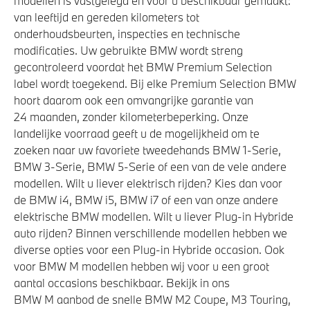
modellen is vastgelegd en voor u beschikbaar gemaakt:
Veiligheid
van leeftijd en gereden kilometers tot
onderhoudsbeurten, inspecties en technische
Elektronisch Stabiliteits Programma
modificaties. Uw gebruikte BMW wordt streng
Actieve Voetgangersbescherming
gecontroleerd voordat het BMW Premium Selection
label wordt toegekend. Bij elke Premium Selection BMW
Park Distance Control (PDC) voor en achter
hoort daarom ook een omvangrijke garantie van
Airbag bestuurder
24 maanden, zonder kilometerbeperking. Onze
Isofix bevestiging passagierstoel voor
landelijke voorraad geeft u de mogelijkheid om te
zoeken naar uw favoriete tweedehands BMW 1-Serie,
BMW 3-Serie, BMW 5-Serie of een van de vele andere
modellen. Wilt u liever elektrisch rijden? Kies dan voor
de BMW i4, BMW i5, BMW i7 of een van onze andere
elektrische BMW modellen. Wilt u liever Plug-in Hybride
auto rijden? Binnen verschillende modellen hebben we
diverse opties voor een Plug-in Hybride occasion. Ook
voor BMW M modellen hebben wij voor u een groot
aantal occasions beschikbaar. Bekijk in ons
BMW M aanbod de snelle BMW M2 Coupe, M3 Touring,