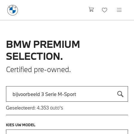
BMW
PREMIUM
SELECTION.
Certified pre-owned.
Zoek naar een automodel, bijvoorbeeld 3 Serie M-Sport
Typ een automodel in en druk op enter om te zoeken
auto's
Geselecteerd:
4.353
KIES UW MODEL