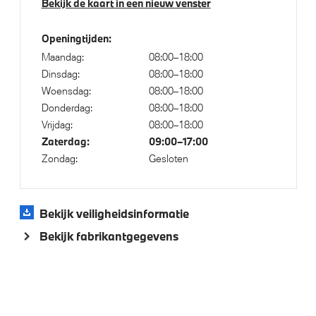
Bekijk de kaart in een nieuw venster
Elektrische voorzieningen
Bandenspanningsweergavesysteem
Openingtijden:
Maandag:
08:00–18:00
Cruise control
Dinsdag:
08:00–18:00
Alarmsignaal (Intern)
Woensdag:
08:00–18:00
Alarmsysteem klasse 3 (VbV/SCM)
Donderdag:
08:00–18:00
Vrijdag:
08:00–18:00
Park Distance Control voor/achter (PDC)
Zaterdag:
09:00–17:00
Regensensor
Zondag:
Gesloten
Parking Assistant
Achteruitrijcamera
Bekijk veiligheidsinformatie
Bekijk fabrikantgegevens
Aandrijving en onderstel
Automatische sporttransmissie met stuurschakeling
Kilometertacho