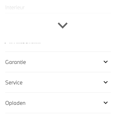
Interieur
Leder Vernasca Schwarz stiksel Schwarz
Sportstuur
Sportstoelen voor
M Sportstuurwiel
M Interieurlijsten Aluminium Tetragon
M Hemelbekleding in Anthrazit uitgevoerd
Garantie
Ambiente verlichting
Lederen bekleding
Service
Automatische dimmende binnenspiegel
Elektrisch verwarmde voorstoelen
Buitenste hoofdsteunen achter neerklapbaar
Opladen