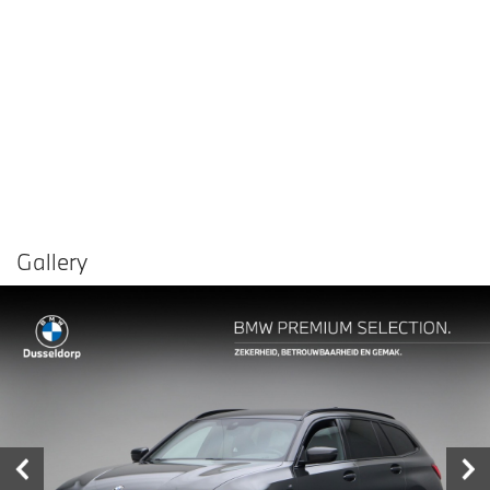
Gallery
Vergelijken in
Delen
Contact dealer
garage
€ 29.950,-
Prijs