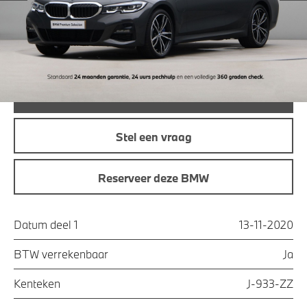
Maandprijs
€ 322,63
Offerte aanvraag
Bel direct
Stel een vraag
Reserveer deze BMW
Datum deel 1
13-11-2020
BTW verrekenbaar
Ja
Kenteken
J-933-ZZ