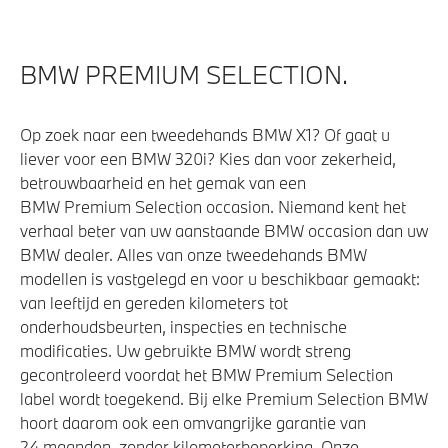
Anti blokkeer systeem
Voorbereiding Driving Assistance
BMW PREMIUM SELECTION.
Veiligheid
Op zoek naar een tweedehands BMW X1? Of gaat u
liever voor een BMW 320i? Kies dan voor zekerheid,
Elektronisch Stabiliteits Programma
betrouwbaarheid en het gemak van een
Akoestische waarschuwing voor voetgangers
BMW Premium Selection occasion. Niemand kent het
verhaal beter van uw aanstaande BMW occasion dan uw
Airbag bestuurder
BMW dealer. Alles van onze tweedehands BMW
Actieve Voetgangersbescherming
modellen is vastgelegd en voor u beschikbaar gemaakt:
van leeftijd en gereden kilometers tot
onderhoudsbeurten, inspecties en technische
modificaties. Uw gebruikte BMW wordt streng
gecontroleerd voordat het BMW Premium Selection
label wordt toegekend. Bij elke Premium Selection BMW
hoort daarom ook een omvangrijke garantie van
24 maanden, zonder kilometerbeperking. Onze