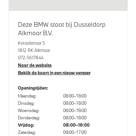
M Koplampen Shadow Line
M Sportremsysteem Rot
Deze BMW staat bij Dusseldorp
Raamomlijsting M hoogglans Shadow Line
Alkmaar B.V.
Adaptieve LED koplampen en Laser achterlichten
Koraalstraat 5
1812 RK Alkmaar
Klimaatbeheersing
072-5617844
Naar de website
Automatische 2-zone Airconditioning
Bekijk de kaart in een nieuw venster
Openingtijden:
Elektrische voorzieningen
Maandag:
08:00–18:00
Dinsdag:
08:00–18:00
High-beam assistant
Woensdag:
08:00–18:00
Driving Assistant Professional
Donderdag:
08:00–18:00
Vrijdag:
08:00–18:00
Cruise control
Zaterdag:
09:00–17:00