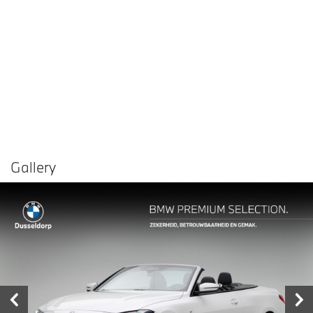
Gallery
Vergelijken in
Delen
Contact dealer
garage
€ 71.450,-
Prijs