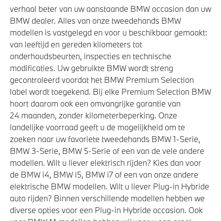
verhaal beter van uw aanstaande BMW occasion dan uw
Anti blokkeer systeem
BMW dealer. Alles van onze tweedehands BMW
Variable Sport Steering
modellen is vastgelegd en voor u beschikbaar gemaakt:
van leeftijd en gereden kilometers tot
onderhoudsbeurten, inspecties en technische
Veiligheid
modificaties. Uw gebruikte BMW wordt streng
gecontroleerd voordat het BMW Premium Selection
Elektronisch Stabiliteits Programma
label wordt toegekend. Bij elke Premium Selection BMW
Airbag bestuurder
hoort daarom ook een omvangrijke garantie van
24 maanden, zonder kilometerbeperking. Onze
Actieve Voetgangersbescherming
landelijke voorraad geeft u de mogelijkheid om te
zoeken naar uw favoriete tweedehands BMW 1-Serie,
BMW 3-Serie, BMW 5-Serie of een van de vele andere
modellen. Wilt u liever elektrisch rijden? Kies dan voor
de BMW i4, BMW i5, BMW i7 of een van onze andere
elektrische BMW modellen. Wilt u liever Plug-in Hybride
auto rijden? Binnen verschillende modellen hebben we
diverse opties voor een Plug-in Hybride occasion. Ook