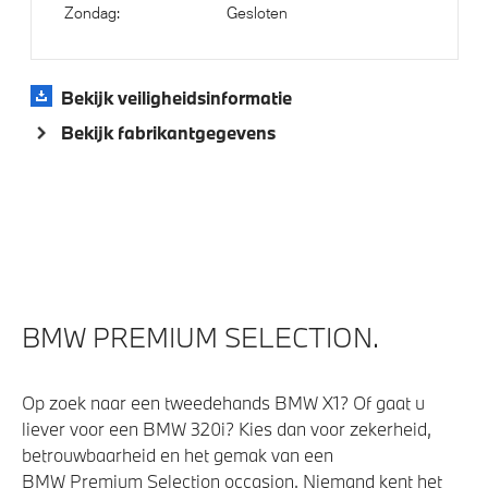
Buitenspiegels elektrisch inklapbaar
Zondag:
Gesloten
Bandenspanningsweergavesysteem
Automatisch dimmende binnen- en buitenspiegel
bestuurderzijde
Bekijk veiligheidsinformatie
Parkeer assistent
Bekijk fabrikantgegevens
Parking assistant plus
Regensensor
Alarmsysteem klasse 3 (VbV/SCM)
Achteruitrijcamera
BMW PREMIUM SELECTION.
Aandrijving en onderstel
Op zoek naar een tweedehands BMW X1? Of gaat u
Kilometertacho
liever voor een BMW 320i? Kies dan voor zekerheid,
M Adaptief onderstel
betrouwbaarheid en het gemak van een
Automatische 8-traps Steptronic sporttransmissie
BMW Premium Selection occasion. Niemand kent het