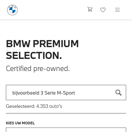
BMW
PREMIUM
SELECTION.
Certified pre-owned.
Zoek naar een automodel, bijvoorbeeld 3 Serie M-Sport
Typ een automodel in en druk op enter om te zoeken
auto's
Geselecteerd:
4.353
KIES UW MODEL