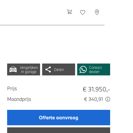
Vergelijken
Contact
Delen
in garage
dealer
€ 31.950,-
Prijs
Maandprijs
€ 340,91
Offerte aanvraag