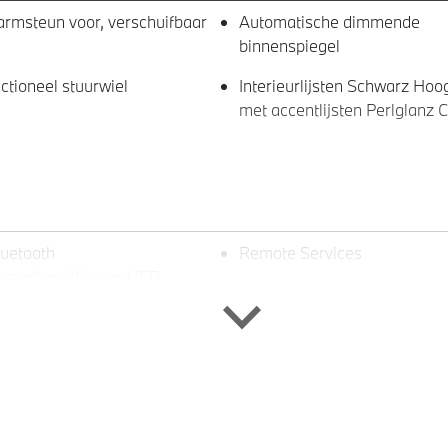
rmsteun voor, verschuifbaar
Automatische dimmende
binnenspiegel
ctioneel stuurwiel
Interieurlijsten Schwarz Hoo
met accentlijsten Perlglanz
luetooth
Remote Services
nvoorbereiding en USB-
Hifi System
ing
 M Dubbelspaak (styling 461M)
Chrome Line Exterieur
rau