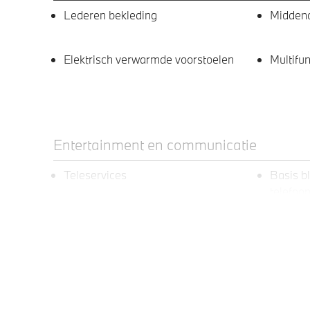
Lederen bekleding
Middena
Elektrisch verwarmde voorstoelen
Multifun
Entertainment en communicatie
Teleservices
Basis b
telefoo
aansluit
Exterieur
Levering zonder typeaanduiding
18 inch
Ferricg