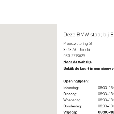
Deze BMW staat bij Ek
Proostwetering 51
3543 AC Utrecht
ontrol
Park Distance Control voor/a
030-2713625
(PDC)
Naar de website
Bekijk de kaart in een nieuw 
steem klasse 3 (VbV/SCM)
Openingtijden:
Maandag:
08:00–18:
Dinsdag:
08:00–18:
ertacho
Steptronic transmissie
Woensdag:
08:00–18:
Donderdag:
08:00–18:
Vrijdag:
08:00–1