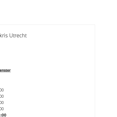
ris Utrecht
chter
Regen- en lichtsensor
Servotronic
venster
00
00
Automatische transmissie
00
00
8:00