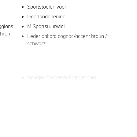
Sportstoelen voor
Doorlaadopening
gglans
M Sportstuurwiel
 Chrom
Leder dakota cognac/accent braun /
schwarz
Navigatiesysteem Professional
Windscherm