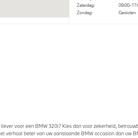
Zaterdag:
09:00–17:
Zondag:
Gesloten
sche waarschuwing
idsgordel
liever voor een BMW 320i? Kies dan voor zekerheid, betrouw
et verhaal beter van uw aanstaande BMW occasion dan uw 