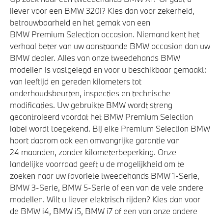
Flexible Fast Charger 2.0 (Mode 2)
liever voor een BMW 320i? Kies dan voor zekerheid,
Adaptief onderstel
betrouwbaarheid en het gemak van een
BMW Premium Selection occasion. Niemand kent het
verhaal beter van uw aanstaande BMW occasion dan uw
Veiligheid
BMW dealer. Alles van onze tweedehands BMW
modellen is vastgelegd en voor u beschikbaar gemaakt:
Actieve Voetgangersbescherming
van leeftijd en gereden kilometers tot
onderhoudsbeurten, inspecties en technische
Deactiverings mogelijkheid voorpassagiersairbag
modificaties. Uw gebruikte BMW wordt streng
Akoestische waarschuwing voor voetgangers
gecontroleerd voordat het BMW Premium Selection
label wordt toegekend. Bij elke Premium Selection BMW
hoort daarom ook een omvangrijke garantie van
24 maanden, zonder kilometerbeperking. Onze
landelijke voorraad geeft u de mogelijkheid om te
zoeken naar uw favoriete tweedehands BMW 1-Serie,
BMW 3-Serie, BMW 5-Serie of een van de vele andere
modellen. Wilt u liever elektrisch rijden? Kies dan voor
de BMW i4, BMW i5, BMW i7 of een van onze andere