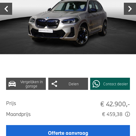
Vergelijken in
Delen
Contact dealer
garage
€ 42.900,-
Prijs
Maandprijs
€ 459,38
Offerte aanvraag