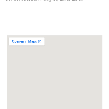
Entertainment en communicatie
BMW Gesture Control
BMW Head-Up Display
BMW IconicSounds Electric
BMW TeleServices
Comfort telefoonvoorbereiding met draadloze
oplaadmogelijkheid
DAB-tuner
HiFi System Harman Kardon
Exterieur
Zonder exterieur design details