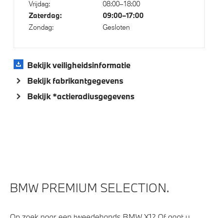
Vrijdag:
08:00–18:00
Alarmsysteem klasse 3 (VbV/SCM)
Zaterdag:
09:00–17:00
High-beam assistant
Zondag:
Gesloten
Alarmsignaal (Intern)
Parking assistant plus
Bekijk veiligheidsinformatie
Comfort Access
Bekijk fabrikantgegevens
Bandenspanningsweergavesysteem
Bekijk *actieradiusgegevens
Automatisch dimmende binnen- en buitenspiegel
bestuurderzijde
Driving Assistant Professional
Aandrijving en onderstel
BMW PREMIUM SELECTION.
Laadkabel (Mode 3, 22kW)
Kilometertacho
Op zoek naar een tweedehands BMW X1? Of gaat u