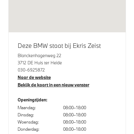
Adaptieve LED koplampen
Raamomlijsting M hoogglans Shadow Line
Dakdraagsysteem M Hoogglans Shadow Line
M Koplampen Shadow Line
M Hoogglans Shadow Line met uitgebreide omvang
Deze BMW staat bij Ekris Zeist
Geluidswerende ramen
Blanckenhagenweg 22
20 inch LM aerodynamisch (Styling 890 M) in
3712 DE Huis ter Heide
Bicolor Jet Black
030-6925872
Naar de website
Bekijk de kaart in een nieuw venster
Klimaatbeheersing
Openingtijden:
Automatische 2-zone Airconditioning
Maandag:
08:00–18:00
Dinsdag:
08:00–18:00
Woensdag:
08:00–18:00
Elektrische voorzieningen
Donderdag:
08:00–18:00