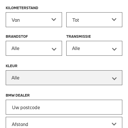
KILOMETERSTAND
Kilometerstand vanaf
Kilometerstand tot
BRANDSTOF
TRANSMISSIE
Alle
Alle
KLEUR
Alle
BMW DEALER
Vul uw postcode in om de dichtstbijzijnde BMW dealer te vin
Afstand van uw postcode tot de BMW Dealer