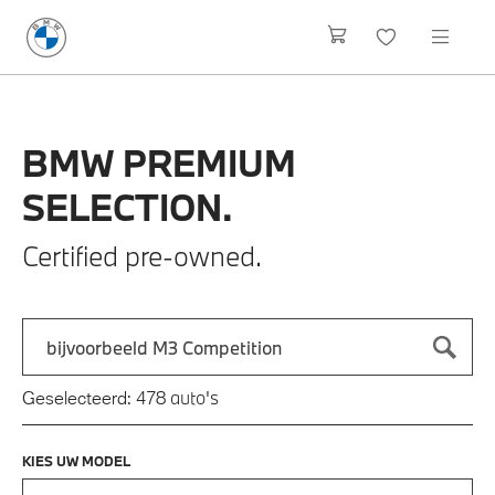
BMW
PREMIUM
SELECTION.
Certified pre-owned.
Zoek naar een automodel, bijvoorbeeld 3 Serie M-Sport
Typ een automodel in en druk op enter om te zoeken
auto's
Geselecteerd:
478
KIES UW MODEL