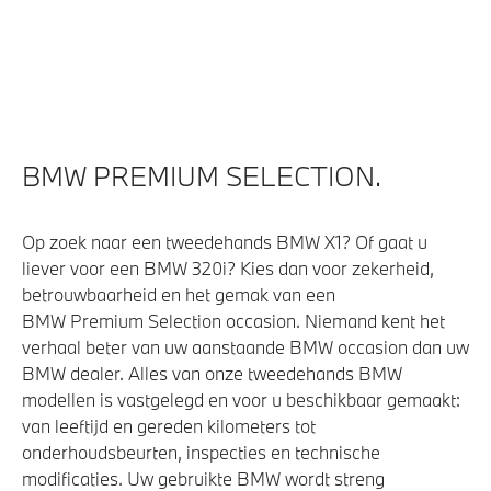
Cruise control
Comfort Access
Parkeer assistent
Parking Assistant Professional
BMW PREMIUM SELECTION.
Draadloos oplaadstation
Regensensor
Op zoek naar een tweedehands BMW X1? Of gaat u
Rondomzicht camera
liever voor een BMW 320i? Kies dan voor zekerheid,
Bandenspanningsweergavesysteem
betrouwbaarheid en het gemak van een
Alarmsysteem klasse 3 (VbV/SCM)
BMW Premium Selection occasion. Niemand kent het
verhaal beter van uw aanstaande BMW occasion dan uw
Driving Assistant Professional
BMW dealer. Alles van onze tweedehands BMW
Verwarmde stoelen voor en achter
modellen is vastgelegd en voor u beschikbaar gemaakt:
Achteruitrijcamera
van leeftijd en gereden kilometers tot
onderhoudsbeurten, inspecties en technische
modificaties. Uw gebruikte BMW wordt streng