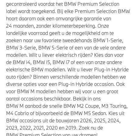
Aandrijving en onderstel
gecontroleerd voordat het BMW Premium Selection
label wordt toegekend. Bij elke Premium Selection BMW
Laadkabel (Mode 3, 22kW)
hoort daarom ook een omvangrijke garantie van
24 maanden, zonder kilometerbeperking. Onze
Laadaansluiting AC (wisselstroom) laden
landelijke voorraad geeft u de mogelijkheid om te
Anti blokkeer systeem
zoeken naar uw favoriete tweedehands BMW 1-Serie,
BMW 3-Serie, BMW 5-Serie of een van de vele andere
modellen. Wilt u liever elektrisch rijden? Kies dan voor
Veiligheid
de BMW i4, BMW i5, BMW i7 of een van onze andere
elektrische BMW modellen. Wilt u liever Plug-in Hybride
Akoestische waarschuwing voor voetgangers
auto rijden? Binnen verschillende modellen hebben we
Elektronisch Stabiliteits Programma
diverse opties voor een Plug-in Hybride occasion. Ook
voor BMW M modellen hebben wij voor u een groot
Airbag bestuurder
aantal occasions beschikbaar. Bekijk in ons
Actieve Voetgangersbescherming
BMW M aanbod de snelle BMW M2 Coupe, M3 Touring,
M4 Cabrio of bijvoorbeeld de BMW M5 Sedan. Kies uit
BMW occasions uit de bouwjaren 2026, 2025, 2024,
2023, 2022, 2021, 2020 en 2019. Zoek nu de
BMW Premium Selection van uw dromen!