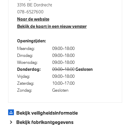
3316 BE Dordrecht
BMW Iconic Glow exterieurpakket
078-6527600
M Koplampen Shadow Line
Naar de website
LED achterlichten
Bekijk de kaart in een nieuw venster
M Carbonschwarz metallic
Openingtijden:
M Hoogglans Shadow Line met uitgebreide omvang
Maandag:
09:00–18:00
20/21 inch LM Dubbelspaak (Styling 951 M) Bicolor
Dinsdag:
09:00–18:00
Midnight Grey
Woensdag:
09:00–18:00
Donderdag:
Gesloten
09:00–18:00
Vrijdag:
09:00–18:00
Klimaatbeheersing
Zaterdag:
10:00–17:00
Zondag:
Gesloten
4-zone airconditioning met automatische regeling
Stoelventilatie voor beide voorstoelen
Bekijk veiligheidsinformatie
Bekijk fabrikantgegevens
Elektrische voorzieningen