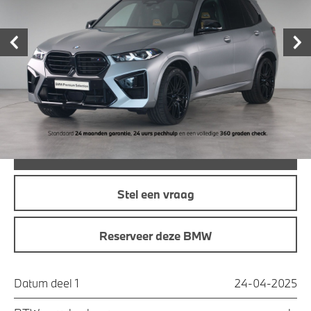
garage
€ 187.950,-
Prijs
Maandprijs
€ 2.155,12
Offerte aanvraag
Bel direct
Stel een vraag
Reserveer deze BMW
Datum deel 1
24-04-2025