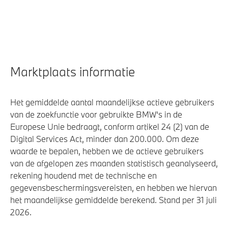
Veiligheid
Airbag bestuurder
Marktplaats informatie
Actieve Voetgangersbescherming
Elektronisch Stabiliteits Programma
Het gemiddelde aantal maandelijkse actieve gebruikers
van de zoekfunctie voor gebruikte BMW's in de
Europese Unie bedraagt, conform artikel 24 (2) van de
Digital Services Act, minder dan 200.000. Om deze
waarde te bepalen, hebben we de actieve gebruikers
van de afgelopen zes maanden statistisch geanalyseerd,
rekening houdend met de technische en
gegevensbeschermingsvereisten, en hebben we hiervan
het maandelijkse gemiddelde berekend. Stand per 31 juli
2026.