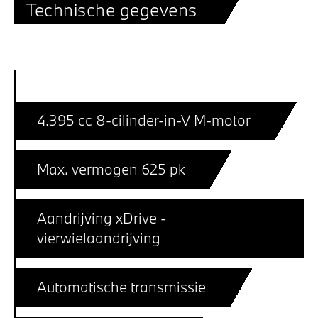
Technische gegevens
4.395 cc 8-cilinder-in-V M-motor
Max. vermogen 625 pk
Aandrijving xDrive -
vierwielaandrijving
Automatische transmissie