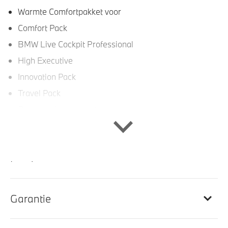
Warmte Comfortpakket voor
Comfort Pack
BMW Live Cockpit Professional
High Executive
Innovation Pack
Travel Pack
Bagageruimte pakket
Ambient Air Pakket
Interieur
Sportstuur
Garantie
Scheidingsnet tussen bagageruimte en achterbank
premium sportstoelen