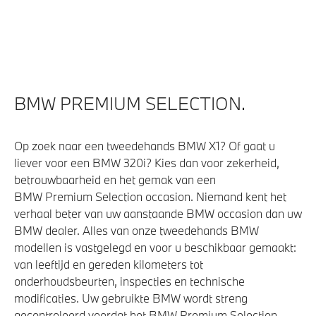
4-zone airconditioning met automatische regeling
Stoelventilatie voor beide voorstoelen
BMW PREMIUM SELECTION.
Elektrische voorzieningen
Massagefunctie voor beide voorstoelen
Op zoek naar een tweedehands BMW X1? Of gaat u
Alarmsysteem klasse 3 (VbV/SCM)
liever voor een BMW 320i? Kies dan voor zekerheid,
betrouwbaarheid en het gemak van een
Draadloos oplaadstation
BMW Premium Selection occasion. Niemand kent het
Parkeer assistent
verhaal beter van uw aanstaande BMW occasion dan uw
Parking Assistant Professional
BMW dealer. Alles van onze tweedehands BMW
modellen is vastgelegd en voor u beschikbaar gemaakt:
Bandenspanningsweergavesysteem
van leeftijd en gereden kilometers tot
Soft-Close-Automatic voor portieren
onderhoudsbeurten, inspecties en technische
Achteruitrijcamera
modificaties. Uw gebruikte BMW wordt streng
gecontroleerd voordat het BMW Premium Selection
Bekerhouders met temperatuur functie