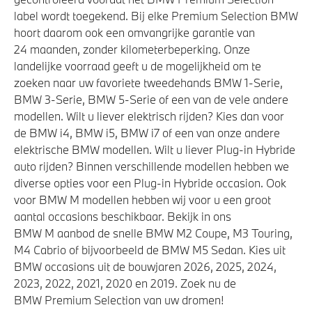
label wordt toegekend. Bij elke Premium Selection BMW
High-beam assistant
hoort daarom ook een omvangrijke garantie van
Buitenspiegels elektrisch inklapbaar
24 maanden, zonder kilometerbeperking. Onze
landelijke voorraad geeft u de mogelijkheid om te
Cruise control
zoeken naar uw favoriete tweedehands BMW 1-Serie,
Garagedeuropener geintegreerd in binnenspiegel
BMW 3-Serie, BMW 5-Serie of een van de vele andere
Verwarmde stoelen voor en achter
modellen. Wilt u liever elektrisch rijden? Kies dan voor
de BMW i4, BMW i5, BMW i7 of een van onze andere
Driving Assistant Professional
elektrische BMW modellen. Wilt u liever Plug-in Hybride
Comfort Access
auto rijden? Binnen verschillende modellen hebben we
diverse opties voor een Plug-in Hybride occasion. Ook
voor BMW M modellen hebben wij voor u een groot
Aandrijving en onderstel
aantal occasions beschikbaar. Bekijk in ons
BMW M aanbod de snelle BMW M2 Coupe, M3 Touring,
Anti blokkeer systeem
M4 Cabrio of bijvoorbeeld de BMW M5 Sedan. Kies uit
Kilometertacho
BMW occasions uit de bouwjaren 2026, 2025, 2024,
2023, 2022, 2021, 2020 en 2019. Zoek nu de
M Sport uitlaatsysteem
BMW Premium Selection van uw dromen!
Active Cornering Enhancement