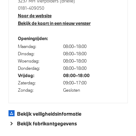
3237 MH Vierpolders (Brielle)
Glazen panoramadak
0181-409050
Naar de website
Extra getint glas
Bekijk de kaart in een nieuw venster
Extra getint glas in achterportierruiten en achterruit
Trekhaak elektrisch uitklapbaar
Openingtijden:
Geluidswerende ramen
Maandag:
08:00–18:00
Dinsdag:
08:00–18:00
Trekhaak met elektrisch wegklapbare kogel
Woensdag:
08:00–18:00
21/22 inch LM M Sterspaak (Styling 818 M) in Jet
Donderdag:
08:00–18:00
Black
Vrijdag:
08:00–18:00
Adaptieve LED koplampen
Zaterdag:
09:00–17:00
Zondag:
Gesloten
M Hoogglans Shadow Line met uitgebreide omvang
LED achterlichten
LED koplampen
Bekijk veiligheidsinformatie
Bekijk fabrikantgegevens
Klimaatbeheersing