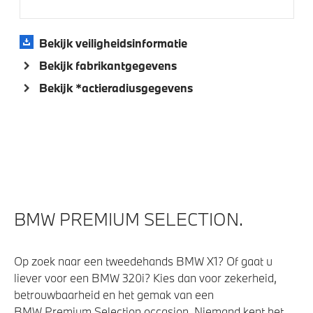
Aandrijving en onderstel
Bekijk veiligheidsinformatie
Kilometertacho
Bekijk fabrikantgegevens
Laadaansluiting AC (wisselstroom) laden
Bekijk *actieradiusgegevens
Laadkabel (Mode 3, 22kW)
Veiligheid
Actieve Voetgangersbescherming
Akoestische waarschuwing voor voetgangers
BMW PREMIUM SELECTION.
Op zoek naar een tweedehands BMW X1? Of gaat u
liever voor een BMW 320i? Kies dan voor zekerheid,
betrouwbaarheid en het gemak van een
BMW Premium Selection occasion. Niemand kent het