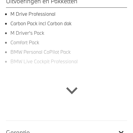
Uitvoeringen en Pakketten
M Drive Professional
Carbon Pack incl Carbon dak
M Driver's Pack
Comfort Pack
BMW Personal CoPilot Pack
BMW Live Cockpit Professional
Interieur
Lederen bekleding
Interieurcamera
Veiligheidsgordels voorzien van M striping
Travel en Comfort System
Garantie