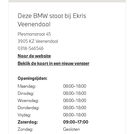
Klimaatbeheersing
Deze BMW staat bij Ekris
4-zone airconditioning met automatische regeling
Veenendaal
Stoelventilatie voor beide voorstoelen
Plesmanstraat 45
3905 KZ Veenendaal
Elektrische voorzieningen
0318-546546
Naar de website
Driving Assistant Professional
Bekijk de kaart in een nieuw venster
Comfort Access
Openingtijden:
Parking assistant plus
Maandag:
08:00–18:00
Bandenspanningsweergavesysteem
Dinsdag:
08:00–18:00
Alarmsysteem klasse 3 (VbV/SCM)
Woensdag:
08:00–18:00
Donderdag:
08:00–18:00
Verwarmde stoelen voor en achter
Vrijdag:
08:00–18:00
Draadloos oplaadstation
Zaterdag:
09:00–17:00
Zondag:
Gesloten