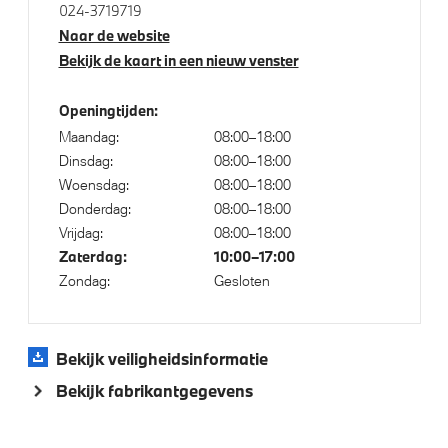
024-3719719
Elektrische voorzieningen
Naar de website
Bekijk de kaart in een nieuw venster
Driving Assistant Professional
High-beam assistant
Openingtijden:
Draadloos oplaadstation
Maandag:
08:00–18:00
Dinsdag:
08:00–18:00
Comfort Access
Woensdag:
08:00–18:00
Alarmsysteem klasse 3 (VbV/SCM)
Donderdag:
08:00–18:00
Parking assistant plus
Vrijdag:
08:00–18:00
Zaterdag:
10:00–17:00
Automatisch dimmende binnen- en buitenspiegel
Zondag:
Gesloten
bestuurderzijde
Bandenspanningsweergavesysteem
Bekijk veiligheidsinformatie
Bekijk fabrikantgegevens
Aandrijving en onderstel
Kilometertacho