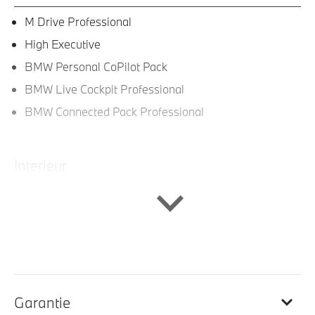
M Drive Professional
High Executive
BMW Personal CoPilot Pack
BMW Live Cockpit Professional
BMW Connected Pack Professional
Interieur
Lederen bekleding
Automatische dimmende binnenspiegel
Stuurwielrand verwarmd
Stoel ventilatie voor
M sportstoelen voor
Garantie
M Interieurlijsten Carbon Fibre