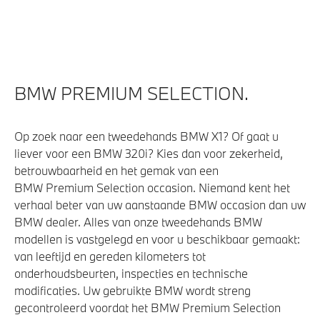
Adaptief M onderstel
M Sportdifferentieel
xDrive - Vierwielaandrijving
BMW PREMIUM SELECTION.
Veiligheid
Op zoek naar een tweedehands BMW X1? Of gaat u
Actieve Voetgangersbescherming
liever voor een BMW 320i? Kies dan voor zekerheid,
betrouwbaarheid en het gemak van een
BMW Premium Selection occasion. Niemand kent het
verhaal beter van uw aanstaande BMW occasion dan uw
BMW dealer. Alles van onze tweedehands BMW
modellen is vastgelegd en voor u beschikbaar gemaakt:
van leeftijd en gereden kilometers tot
onderhoudsbeurten, inspecties en technische
modificaties. Uw gebruikte BMW wordt streng
gecontroleerd voordat het BMW Premium Selection