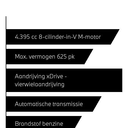
4.395 cc 8-cilinder-in-V M-motor
Max. vermogen 625 pk
Aandrijving xDrive -
vierwielaandrijving
Automatische transmissie
Brandstof benzine