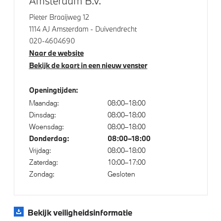
Amsterdam B.V.
Alarmsysteem klasse 3 (VbV/SCM)
Pieter Braaijweg 12
Bandenspanningsweergavesysteem
1114 AJ Amsterdam - Duivendrecht
020-4604690
Naar de website
Aandrijving en onderstel
Bekijk de kaart in een nieuw venster
M Sport uitlaatsysteem
Openingtijden:
xDrive - Vierwielaandrijving
Maandag:
08:00–18:00
Dinsdag:
08:00–18:00
Woensdag:
08:00–18:00
Veiligheid
Donderdag:
08:00–18:00
Vrijdag:
08:00–18:00
Actieve Voetgangersbescherming
Zaterdag:
10:00–17:00
Zondag:
Gesloten
Bekijk veiligheidsinformatie