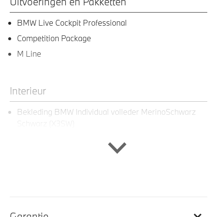
Uitvoeringen en Pakketten
BMW Live Cockpit Professional
Competition Package
M Line
Interieur
Bekleding BMW Individual volleder MerinoSchwarz
Schwarz (X3SW)
M Multifunctionele voorstoelen
Stoelventilatie, voorstoelen
Stuurwielrand verwarmd
Doorlaadopening
Interieurleisten Aluminium Carbon + Accentlijsten
Zwart Chroom
Garantie