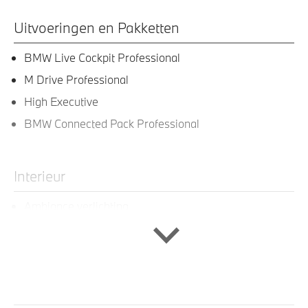
Uitvoeringen en Pakketten
BMW Live Cockpit Professional
M Drive Professional
High Executive
BMW Connected Pack Professional
Interieur
Ambiance verlichting
Lederen bekleding
Elektrisch verstelbare voorstoel(en)
zwarte glans (piano)lak interieur afwerking
Elektrisch verstelbare stoelen