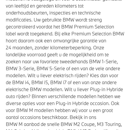
Automatische 8-traps Steptronic sporttransmissie
van leeftijd en gereden kilometers tot
onderhoudsbeurten, inspecties en technische
Anti blokkeer systeem
modificaties. Uw gebruikte BMW wordt streng
M Sportdifferentieel
gecontroleerd voordat het BMW Premium Selection
M Adaptief onderstel
label wordt toegekend. Bij elke Premium Selection BMW
hoort daarom ook een omvangrijke garantie van
24 maanden, zonder kilometerbeperking. Onze
Veiligheid
landelijke voorraad geeft u de mogelijkheid om te
zoeken naar uw favoriete tweedehands BMW 1-Serie,
Deactiverings mogelijkheid voorpassagiersairbag
BMW 3-Serie, BMW 5-Serie of een van de vele andere
modellen. Wilt u liever elektrisch rijden? Kies dan voor
Elektronisch Stabiliteits Programma
de BMW i4, BMW i5, BMW i7 of een van onze andere
Airbag bestuurder
elektrische BMW modellen. Wilt u liever Plug-in Hybride
Actieve Voetgangersbescherming
auto rijden? Binnen verschillende modellen hebben we
diverse opties voor een Plug-in Hybride occasion. Ook
Park Distance Control (PDC) voor en achter
voor BMW M modellen hebben wij voor u een groot
aantal occasions beschikbaar. Bekijk in ons
BMW M aanbod de snelle BMW M2 Coupe, M3 Touring,