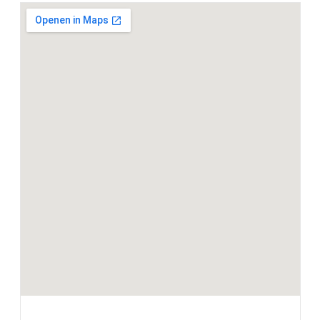
Entertainment en communicatie
Apple Carplay/Android Auto
BMW TeleServices
HiFi System Harman Kardon
DAB-tuner
Exterieur
M Hoogglans Shadow Line met uitgebreide omvang
LED koplampen
M Koplampen Shadow Line
19/20 inch LM M Dubbelspaaks (styling 930 M) in Jet
Black