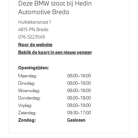
Deze BMW staat bij Hedin
Adaptieve LED koplampen
Automotive Breda
Raamomlijsting M hoogglans Shadow Line
Huifakkerstraat 1
Extra getint glas in achterportierruiten en achterruit
4815 PN Breda
Extra getint glas
076-5223549
Elektrisch glazen schuif-/kanteldak
Naar de website
Bekijk de kaart in een nieuw venster
Elektrisch bediend glazen schuif-/kanteldak
Openingtijden:
Klimaatbeheersing
Maandag:
08:00–18:00
Dinsdag:
08:00–18:00
Automatische 2-zone Airconditioning
Woensdag:
08:00–18:00
Donderdag:
08:00–18:00
Vrijdag:
08:00–18:00
Elektrische voorzieningen
Zaterdag:
09:30–17:00
Zondag:
Gesloten
Comfort Access
Driving Assistant