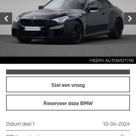
garage
€ 79.880,-
Prijs
Maandprijs
€ 851,49
Offerte aanvraag
Bel direct
Stel een vraag
Reserveer deze BMW
Datum deel 1
10-04-2024