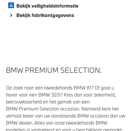
Bekijk veiligheidsinformatie
High-beam assistant
Bekijk fabrikantgegevens
Active Cruise Control
Bandenspanningsweergavesysteem
Automatisch dimmende binnen- en buitenspiegel
bestuurderzijde
Achteruitrijcamera
Alarmsysteem klasse 3 (VbV/SCM)
BMW PREMIUM SELECTION.
Parking Assistant
Regensensor
Op zoek naar een tweedehands BMW X1? Of gaat u
Draadloos oplaadstation
liever voor een BMW 320i? Kies dan voor zekerheid,
Cruise control
betrouwbaarheid en het gemak van een
BMW Premium Selection occasion. Niemand kent het
verhaal beter van uw aanstaande BMW occasion dan uw
Aandrijving en onderstel
BMW dealer. Alles van onze tweedehands BMW
modellen is vastgelegd en voor u beschikbaar gemaakt: