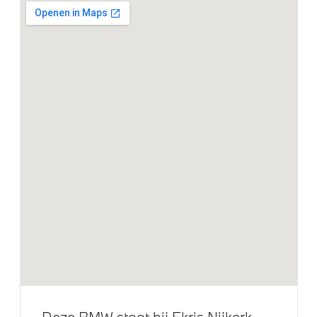
23 inch LM M Sterspaak (styling 923 M) Bicolor Jet
Black
M Hoogglans Shadow Line met uitgebreide omvang
M Sportremsysteem Schwarz
Klimaatbeheersing
Stoelventilatie voor beide voorstoelen
Elektrische voorzieningen
Alarmsysteem klasse 3 (VbV/SCM)
Bandenspanningsweergavesysteem
Bekerhouders met temperatuur functie
Deze BMW staat bij Ekris Nijkerk
Driving Assistant Professional