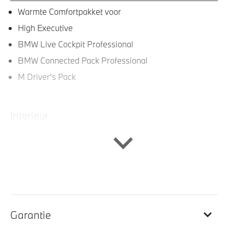
Warmte Comfortpakket voor
High Executive
BMW Live Cockpit Professional
BMW Connected Pack Professional
M Driver's Pack
Interieur
BMW Individual Leder 'Merino' Schwarz
M Interieurlijsten Carbon Fibre
Velours vloermatten
Travel en Comfort System
M Multifunctionele voorstoelen
Garantie
Ambiance verlichting