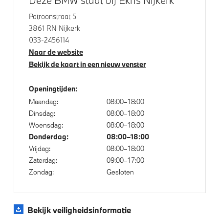
Massagefunctie voor beide voorstoelen
Patroonstraat 5
3861 RN Nijkerk
Comfort Access
033-2456114
Draadloos oplaadstation
Naar de website
High-beam assistant
Bekijk de kaart in een nieuw venster
Soft-Close-Automatic voor portieren
Openingtijden:
Parking assistant plus
Maandag:
08:00–18:00
Verwarmde stoelen voor en achter
Dinsdag:
08:00–18:00
Woensdag:
08:00–18:00
Donderdag:
08:00–18:00
Aandrijving en onderstel
Vrijdag:
08:00–18:00
Zaterdag:
09:00–17:00
Adaptief M Onderstel Professional
Zondag:
Gesloten
Flexible Fast Charger 2.0 (Mode 2)
Laadkabel (Mode 3, 11kW)
Bekijk veiligheidsinformatie
M Sportdifferentieel