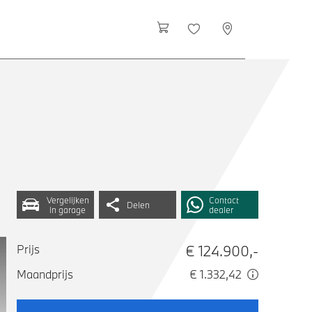
Vergelijken
Contact
Delen
in garage
dealer
€ 124.900,-
Prijs
Maandprijs
€ 1.332,42