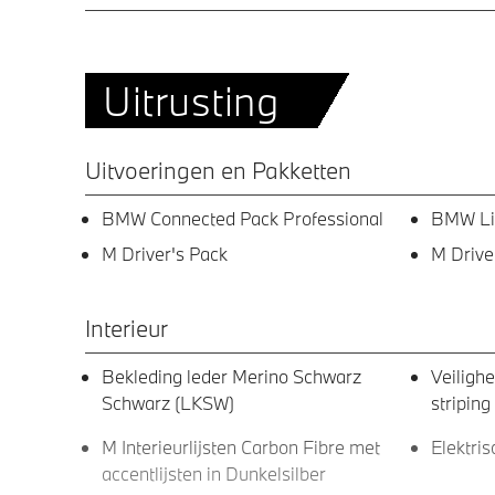
Uitrusting
Uitvoeringen en Pakketten
BMW Connected Pack Professional
BMW Liv
M Driver's Pack
M Drive
Interieur
Bekleding leder Merino Schwarz
Veiligh
Schwarz (LKSW)
striping
M Interieurlijsten Carbon Fibre met
Elektris
accentlijsten in Dunkelsilber