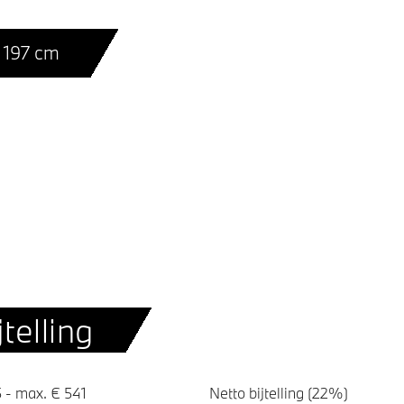
 197 cm
telling
 - max. € 541
Netto bijtelling (22%)