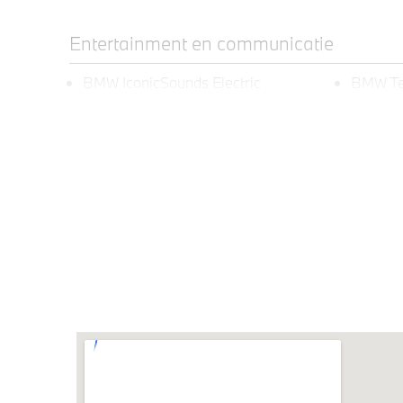
Entertainment en communicatie
BMW IconicSounds Electric
BMW Te
Exterieur
20/21 inch LM Dubbelspaak (Styling
Adapti
951 M) in Jet Black
Extra getint glas in
M Hoog
achterportierruiten en achterruit
uitgebr
Klimaatbeheersing
4-zone airconditioning met
Stoelven