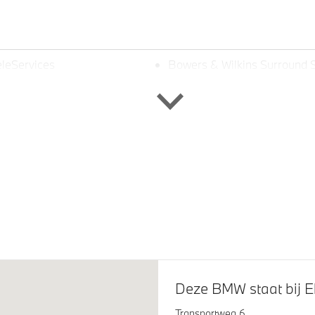
leServices
Bowers & Wilkins Surround 
System
eve LED koplampen
Raamomlijsting M hoogglan
Line
glans Shadow Line met
M Carbonschwarz metallic
eide omvang
Deze BMW staat bij E
tilatie voor beide voorstoelen
Transportweg 6