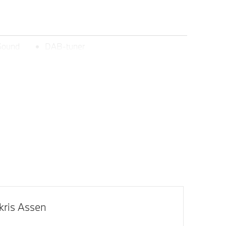
Sound
DAB-tuner
s Shadow
BMW Iconic Glow exterieurpakket
M Koplampen Shadow Line
kris Assen