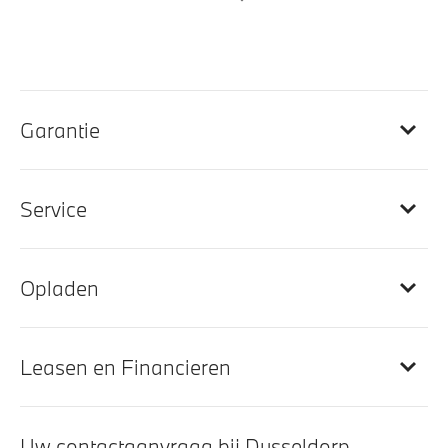
Elektrisch verwarmde voorstoelen
Ambiance verlichting
Velours vloermatten
Travel en Comfort System
Garantie
Stoel ventilatie voor
Sportstuur
M Multifunctionele voorstoelen
Service
M Interieurlijsten Carbon Fibre
Lederen bekleding
Opladen
Entertainment en communicatie
Leasen en Financieren
Head-up display
Apple Carplay/Android Auto
Uw contactaanvraag bij Dusseldorp