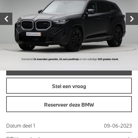
garage
€ 92.950,-
Prijs
Maandprijs
€ 993,36
Offerte aanvraag
Bel direct
Stel een vraag
Reserveer deze BMW
Datum deel 1
09-06-2023