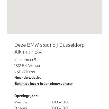
Extra getint glas
Extra getint glas achter
23 inch LM M Sterspaak (styling 923 M) Bicolor Jet
Black
LED achterlichten
Deze BMW staat bij Dusseldorp
Alkmaar B.V.
Klimaatbeheersing
Koraalstraat 5
Stoelventilatie voor beide voorstoelen
1812 RK Alkmaar
072-5617844
Naar de website
Elektrische voorzieningen
Bekijk de kaart in een nieuw venster
Garagedeuropener geintegreerd in binnenspiegel
Openingtijden:
Comfort Access
Maandag:
08:00–18:00
High-beam assistant
Dinsdag:
08:00–18:00