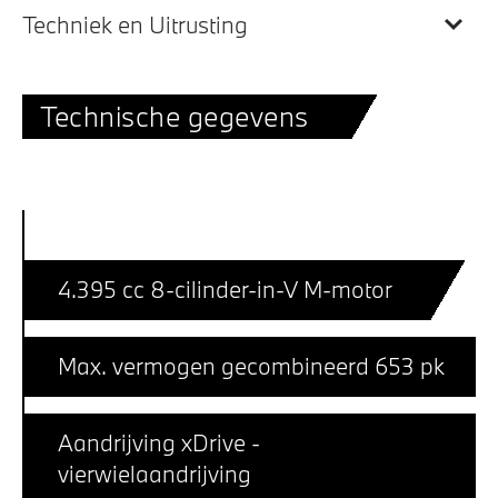
Techniek en Uitrusting
Technische gegevens
4.395 cc 8-cilinder-in-V M-motor
Max. vermogen gecombineerd 653 pk
Aandrijving xDrive -
vierwielaandrijving