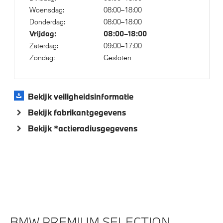
Woensdag:
08:00–18:00
Achteruitrijcamera
Donderdag:
08:00–18:00
Massagefunctie voor beide voorstoelen
Vrijdag:
08:00–18:00
Cruise control
Zaterdag:
09:00–17:00
Zondag:
Gesloten
Parkeer assistent
Parking assistant plus
Rondomzicht camera
Bekijk veiligheidsinformatie
Soft-Close-Automatic voor portieren
Bekijk fabrikantgegevens
Bekerhouders met temperatuur functie
Bekijk *actieradiusgegevens
Bandenspanningsweergavesysteem
Driving Assistant Professional
Draadloos oplaadstation
Buitenspiegels elektrisch inklapbaar
Verwarmde stoelen voor en achter
BMW PREMIUM SELECTION.
Alarmsignaal (Intern)