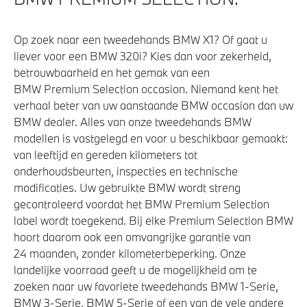
Alarmsysteem klasse 3 (VbV/SCM)
Op zoek naar een tweedehands BMW X1? Of gaat u
liever voor een BMW 320i? Kies dan voor zekerheid,
Aandrijving en onderstel
betrouwbaarheid en het gemak van een
BMW Premium Selection occasion. Niemand kent het
Kilometertacho
verhaal beter van uw aanstaande BMW occasion dan uw
BMW dealer. Alles van onze tweedehands BMW
Laadkabel (Mode 3, 11kW)
modellen is vastgelegd en voor u beschikbaar gemaakt:
Flexible Fast Charger 2.0 (Mode 2)
van leeftijd en gereden kilometers tot
Adaptief M Onderstel Professional
onderhoudsbeurten, inspecties en technische
modificaties. Uw gebruikte BMW wordt streng
M Sportdifferentieel
gecontroleerd voordat het BMW Premium Selection
Elektronisch Sper Differentieel
label wordt toegekend. Bij elke Premium Selection BMW
Sportonderstel
hoort daarom ook een omvangrijke garantie van
24 maanden, zonder kilometerbeperking. Onze
Automatische 8-traps Steptronic sporttransmissie
landelijke voorraad geeft u de mogelijkheid om te
Anti blokkeer systeem
zoeken naar uw favoriete tweedehands BMW 1-Serie,
BMW 3-Serie, BMW 5-Serie of een van de vele andere