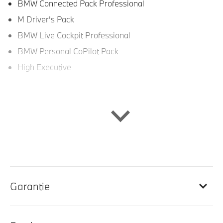
BMW Connected Pack Professional
M Driver's Pack
BMW Live Cockpit Professional
BMW Personal CoPilot Pack
High Executive
Interieur
Lederen bekleding
Velours vloermatten
Travel en Comfort System
Ambiance verlichting
Garantie
Stoel ventilatie voor
M Multifunctionele voorstoelen
M Interieurlijsten Carbon Fibre