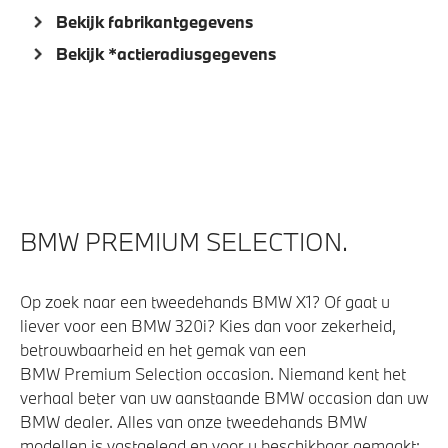
M Sportdifferentieel
Bekijk fabrikantgegevens
Automatische 8-traps Steptronic sporttransmissie
Bekijk *actieradiusgegevens
Adaptief M Onderstel Professional
Flexible Fast Charger 2.0 (Mode 2)
Veiligheid
Akoestische waarschuwing voor voetgangers
BMW PREMIUM SELECTION.
Op zoek naar een tweedehands BMW X1? Of gaat u
liever voor een BMW 320i? Kies dan voor zekerheid,
betrouwbaarheid en het gemak van een
BMW Premium Selection occasion. Niemand kent het
verhaal beter van uw aanstaande BMW occasion dan uw
BMW dealer. Alles van onze tweedehands BMW
modellen is vastgelegd en voor u beschikbaar gemaakt: