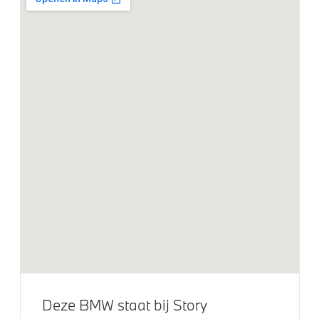
Extra getint glas in achterportierruiten en achterruit
BMW Iconic Glow nierengrille
M Hoogglans Shadow Line met uitgebreide omvang
M Sportremsysteem Rot
Trekhaak elektrisch uitklapbaar
Trekhaak met elektrisch wegklapbare kogel
Klimaatbeheersing
Stoelventilatie voor beide voorstoelen
Elektrische voorzieningen
Deze BMW staat bij Story
Driving Assistant Professional