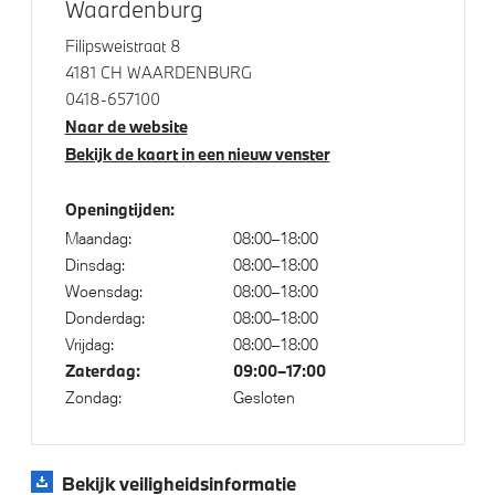
Waardenburg
Draadloos oplaadstation
Filipsweistraat 8
High-beam assistant
4181 CH WAARDENBURG
Comfort Access
0418-657100
Massagefunctie voor beide voorstoelen
Naar de website
Bekijk de kaart in een nieuw venster
Bekerhouders met temperatuur functie
Bandenspanningsweergavesysteem
Openingtijden:
Parking assistant plus
Maandag:
08:00–18:00
Soft-Close-Automatic voor portieren
Dinsdag:
08:00–18:00
Woensdag:
08:00–18:00
Alarmsysteem klasse 3 (VbV/SCM)
Donderdag:
08:00–18:00
Verwarmde stoelen voor en achter
Vrijdag:
08:00–18:00
Zaterdag:
09:00–17:00
Zondag:
Gesloten
Aandrijving en onderstel
Laadkabel (Mode 3, 11kW)
Bekijk veiligheidsinformatie