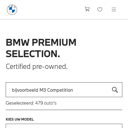
BMW
PREMIUM
SELECTION.
Certified pre-owned.
Zoek naar een automodel, bijvoorbeeld 3 Serie M-Sport
Typ een automodel in en druk op enter om te zoeken
auto's
Geselecteerd:
479
KIES UW MODEL