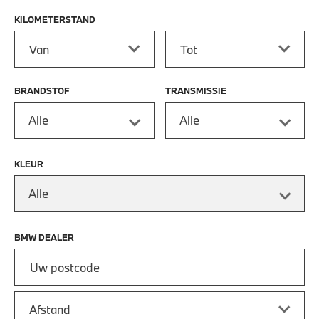
KILOMETERSTAND
Kilometerstand vanaf
Kilometerstand tot
BRANDSTOF
TRANSMISSIE
Alle
Alle
KLEUR
Alle
BMW DEALER
Vul uw postcode in om de dichtstbijzijnde BMW dealer te vin
Afstand van uw postcode tot de BMW Dealer