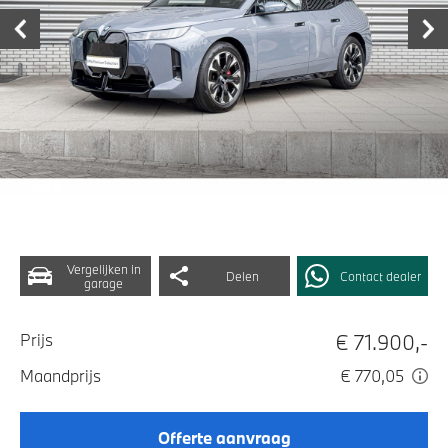
Vergelijken in
Delen
Contact dealer
garage
€ 71.900,-
Prijs
Maandprijs
€ 770,05
Offerte aanvraag