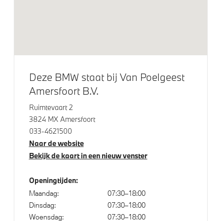
Aandrijving en onderstel
Laadaansluiting AC laden
Anti blokkeer systeem
xDrive - Vierwielaandrijving
Deze BMW staat bij Van Poelgeest
Amersfoort B.V.
Ruimtevaart 2
Veiligheid
3824 MX Amersfoort
033-4621500
Elektronisch Stabiliteits Programma
Naar de website
Passagiersairbag
Bekijk de kaart in een nieuw venster
Akoestische voetgangersbescherming
Openingtijden:
Maandag:
07:30–18:00
Dinsdag:
07:30–18:00
Woensdag:
07:30–18:00