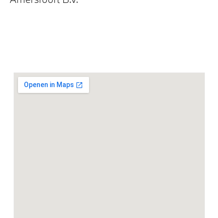
Extra getint glas in achterportierruiten en achterruit
Elektrische voorzieningen
Driving Assistant
Driving Assistant Professional
Draadloos oplaadstation
Comfort Access met BMW Digital Key
Comfort Access
Buitenspiegels elektrisch inklapbaar
Parking Assistant
Parking Assistant Professional
Alarmsysteem klasse 3 (VbV/SCM)
Servotronic