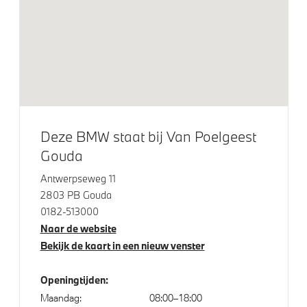
Aandrijving en onderstel
Adaptief M onderstel
Anti blokkeer systeem
Veiligheid
Deze BMW staat bij Van Poelgeest
Akoestische voetgangersbescherming
Gouda
Elektronisch Stabiliteits Programma
Antwerpseweg 11
Passagiersairbag
2803 PB Gouda
0182-513000
Naar de website
Bekijk de kaart in een nieuw venster
Openingtijden:
Maandag:
08:00–18:00