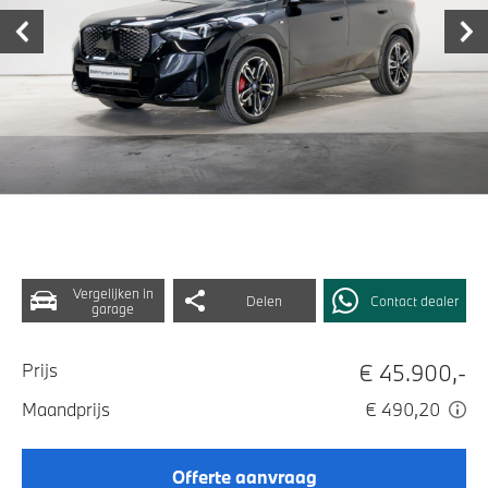
Vergelijken in
Delen
Contact dealer
garage
€ 45.900,-
Prijs
Maandprijs
€ 490,20
Offerte aanvraag