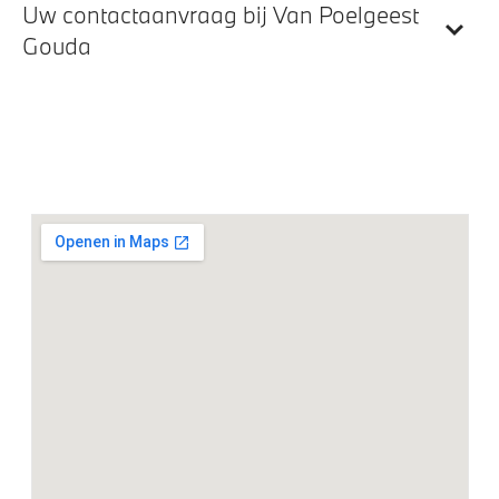
Uw contactaanvraag bij Van Poelgeest
Gouda
Automatische airconditioning 2-zone
Elektrische voorzieningen
Alarmsysteem klasse 3 (VbV/SCM)
Comfort Access met BMW Digital Key
Cruise control
Draadloos oplaadstation
Driving Assistant
Parking Assistant
Regen- en lichtsensor
Servotronic