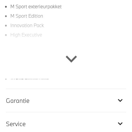
M Sport exterieurpakket
M Sport Edition
Innovation Pack
High Executive
Interieur
Lederen bekleding
Actiefstoelen voor
Stuurwielrand verwarmd
Sportstuur
Garantie
Sportstoelen voor
Scheidingsnet tussen bagageruimte en achterbank
Service
M Sportstuurwiel met leder bekleed