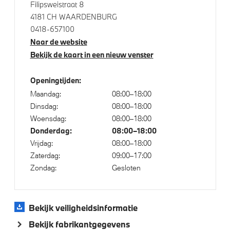
Filipsweistraat 8
Driving Assistant Plus
4181 CH WAARDENBURG
Draadloos oplaadstation
0418-657100
Comfort Access
Naar de website
Bekijk de kaart in een nieuw venster
Bandenspanningsweergavesysteem
Automatisch dimmende binnen- en buitenspiegel
Openingtijden:
bestuurderzijde
Maandag:
08:00–18:00
Parking assistant plus
Dinsdag:
08:00–18:00
Alarmsysteem klasse 3 (VbV/SCM)
Woensdag:
08:00–18:00
Donderdag:
08:00–18:00
Vrijdag:
08:00–18:00
Aandrijving en onderstel
Zaterdag:
09:00–17:00
Zondag:
Gesloten
Laadkabel (Mode 3, 22kW)
M Adaptief onderstel
Bekijk veiligheidsinformatie
Bekijk fabrikantgegevens