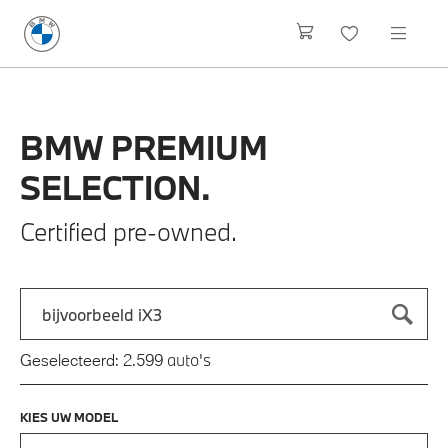
BMW
PREMIUM
SELECTION.
Certified pre-owned.
Zoek naar een automodel, bijvoorbeeld 3 Serie M-Sport
Typ een automodel in en druk op enter om te zoeken
auto's
Geselecteerd:
2.599
KIES UW MODEL