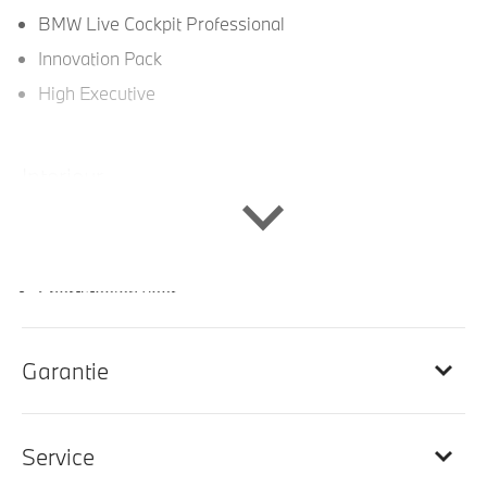
BMW Live Cockpit Professional
Innovation Pack
High Executive
Interieur
Lederen bekleding
Sportstuur
Sportstoelen voor
M Sportstuurwiel met leder bekleed
Automatische dimmende binnenspiegel
Garantie
M Hemelbekleding in Anthrazit uitgevoerd
Interieurlijst M Aluminium Hexacube
Service
Elektrisch verwarmde voorstoelen