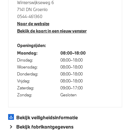
Winterswijkseweg 6
Parking assistant plus
7141 DN Groenlo
0544-461360
Naar de website
Aandrijving en onderstel
Bekijk de kaart in een nieuw venster
Kilometertacho
Openingtijden:
Laadkabel (Mode 3, 22kW)
Maandag:
08:00–18:00
M Adaptief onderstel
Dinsdag:
08:00–18:00
xDrive - Vierwielaandrijving
Woensdag:
08:00–18:00
Donderdag:
08:00–18:00
Vrijdag:
08:00–18:00
Veiligheid
Zaterdag:
09:00–17:00
Zondag:
Gesloten
Isofix bevestiging passagierstoel voor
Akoestische waarschuwing voor voetgangers
Bekijk veiligheidsinformatie
Actieve Voetgangersbescherming
Bekijk fabrikantgegevens