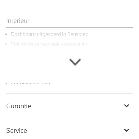
Interieur
Dashboard uitgevoerd in Sensatec
Elektrisch verwarmde voorstoelen
Interieurlijst M Aluminium Hexacube
M Hemelbekleding in Anthrazit uitgevoerd
M Sportstuurwiel met leder bekleed
Sportstoelen voor
Sportstuur
Garantie
Entertainment en communicatie
Service
BMW TeleServices