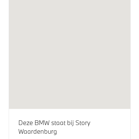
Alarmsysteem klasse 3 (VbV/SCM)
Bandenspanningsweergavesysteem
Park Distance Control voor/achter (PDC)
Parkeer assistent
Parking Assistant
Aandrijving en onderstel
Laadkabel (Mode 3, 22kW)
M Adaptief onderstel
Veiligheid
Deze BMW staat bij Story
Actieve Voetgangersbescherming
Waardenburg
Akoestische waarschuwing voor voetgangers