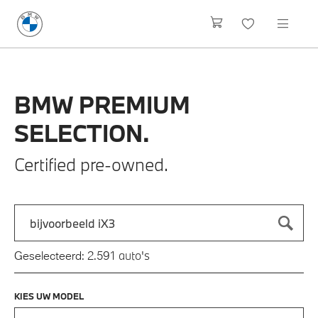
BMW
PREMIUM
SELECTION.
Certified pre-owned.
Zoek naar een automodel, bijvoorbeeld 3 Serie M-Sport
Typ een automodel in en druk op enter om te zoeken
auto's
Geselecteerd:
2.591
KIES UW MODEL