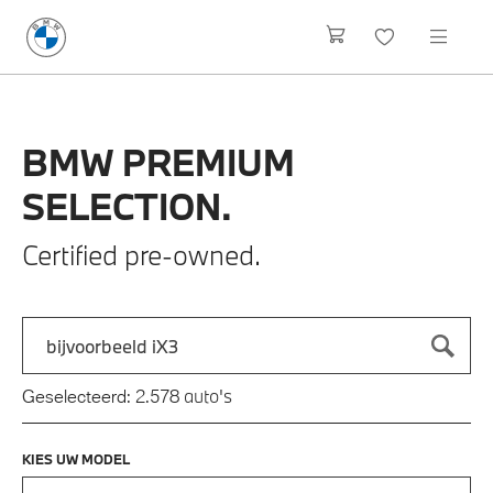
BMW
PREMIUM
SELECTION.
Certified pre-owned.
Zoek naar een automodel, bijvoorbeeld 3 Serie M-Sport
Typ een automodel in en druk op enter om te zoeken
auto's
Geselecteerd:
2.578
KIES UW MODEL