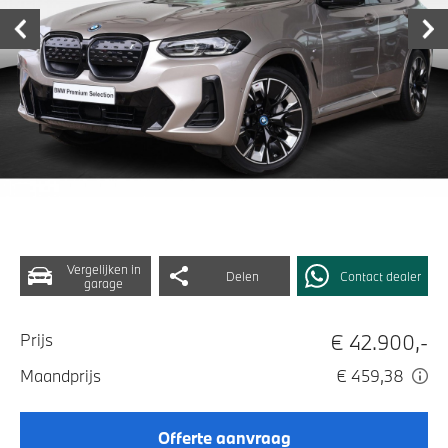
Vergelijken in
Delen
Contact dealer
garage
€ 42.900,-
Prijs
Maandprijs
€ 459,38
Offerte aanvraag