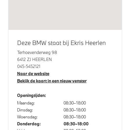
Alarmsysteem klasse 3 (VbV/SCM)
Parking Assistant
Parking assistant plus
Regen- en lichtsensor
Deze BMW staat bij Ekris Heerlen
Servotronic
Driving Assistant Professional
Terhoevenderweg 98
6412 ZJ HEERLEN
045-5452121
Aandrijving en onderstel
Naar de website
Bekijk de kaart in een nieuw venster
Anti blokkeer systeem
Adaptief onderstel
Openingtijden:
Maandag:
08:30–18:00
Dinsdag:
08:30–18:00
Veiligheid
Woensdag:
08:30–18:00
Donderdag:
08:30–18:00