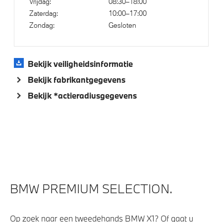
Elektronisch Stabiliteits Programma
Vrijdag:
08:30–18:00
Zaterdag:
10:00–17:00
Akoestische voetgangersbescherming
Zondag:
Gesloten
Park Distance Control (PDC) voor en achter
Passagiersairbag
Bekijk veiligheidsinformatie
Bekijk fabrikantgegevens
Bekijk *actieradiusgegevens
BMW PREMIUM SELECTION.
Op zoek naar een tweedehands BMW X1? Of gaat u