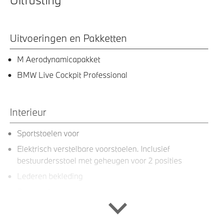
Uitvoeringen en Pakketten
M Aerodynamicapakket
BMW Live Cockpit Professional
Interieur
Sportstoelen voor
Elektrisch verstelbare voorstoelen. Inclusief
bestuurdersstoel met geheugen voor 2 posities
Lederen bekleding
Doorlaadopening, met neerklapbare achterbank
(verdeling 40:20:40)