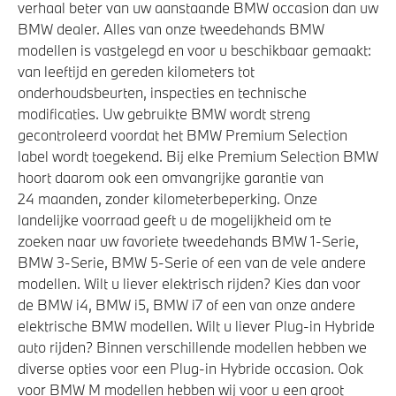
verhaal beter van uw aanstaande BMW occasion dan uw
Actieve Voetgangersbescherming
BMW dealer. Alles van onze tweedehands BMW
Akoestische waarschuwing voor voetgangers
modellen is vastgelegd en voor u beschikbaar gemaakt:
van leeftijd en gereden kilometers tot
onderhoudsbeurten, inspecties en technische
modificaties. Uw gebruikte BMW wordt streng
gecontroleerd voordat het BMW Premium Selection
label wordt toegekend. Bij elke Premium Selection BMW
hoort daarom ook een omvangrijke garantie van
24 maanden, zonder kilometerbeperking. Onze
landelijke voorraad geeft u de mogelijkheid om te
zoeken naar uw favoriete tweedehands BMW 1-Serie,
BMW 3-Serie, BMW 5-Serie of een van de vele andere
modellen. Wilt u liever elektrisch rijden? Kies dan voor
de BMW i4, BMW i5, BMW i7 of een van onze andere
elektrische BMW modellen. Wilt u liever Plug-in Hybride
auto rijden? Binnen verschillende modellen hebben we
diverse opties voor een Plug-in Hybride occasion. Ook
voor BMW M modellen hebben wij voor u een groot