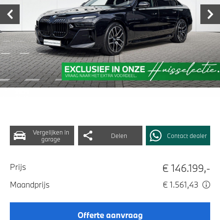
Vergelijken in
Delen
Contact dealer
garage
€ 146.199,-
Prijs
Maandprijs
€ 1.561,43
Offerte aanvraag