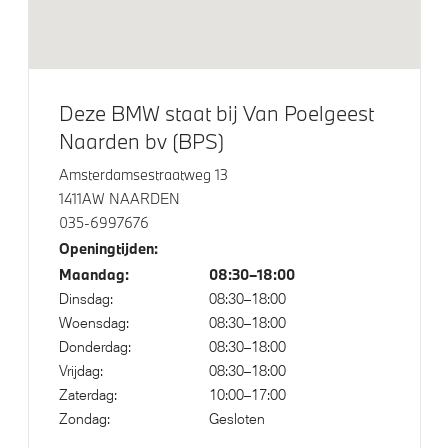
M Sportremsysteem Schwarz
20 inch LM M Aerodynamic (Styling 907 M) in
Bicolor Jet Black
Deze BMW staat bij Van Poelgeest
Raamomlijsting M hoogglans Shadow Line
Naarden bv (BPS)
Glazen panoramadak Sky Lounge
Amsterdamsestraatweg 13
Extra getint glas in achterportierruiten en achterruit
1411AW NAARDEN
035-6997676
Openingtijden:
Klimaatbeheersing
Maandag:
08:30–18:00
Stoelventilatie voor beide voorstoelen
Dinsdag:
08:30–18:00
Woensdag:
08:30–18:00
Donderdag:
08:30–18:00
Elektrische voorzieningen
Vrijdag:
08:30–18:00
Zaterdag:
10:00–17:00
Draadloos oplaadstation
Zondag:
Gesloten