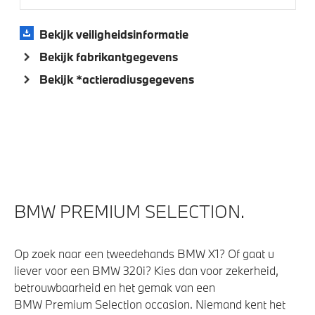
Parking Assistant Professional
Alarmsysteem klasse 3 (VbV/SCM)
Bekijk veiligheidsinformatie
Driving Assistant Professional
Bekijk fabrikantgegevens
Elektrisch openen en sluiten portieren
Bekijk *actieradiusgegevens
Massagefunctie voor beide voorstoelen
Bandenspanningsweergavesysteem
Aandrijving en onderstel
Laadaansluiting AC snelladen (22 kW)
BMW PREMIUM SELECTION.
Laadkabel (Mode 3, 22kW)
Integral Active Steering
Op zoek naar een tweedehands BMW X1? Of gaat u
liever voor een BMW 320i? Kies dan voor zekerheid,
betrouwbaarheid en het gemak van een
Veiligheid
BMW Premium Selection occasion. Niemand kent het