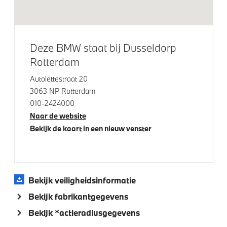
LED achterlichten
Elektrische voorzieningen
Deze BMW staat bij Dusseldorp
Rotterdam
High-beam assistant
Autolettestraat 20
Parking Assistant
3063 NP Rotterdam
Cruise control
010-2424000
Buitenspiegels elektrisch inklapbaar
Naar de website
Bekijk de kaart in een nieuw venster
Bandenspanningsweergavesysteem
Draadloos oplaadstation
Park Distance Control voor/achter (PDC)
Parkeer assistent
Bekijk veiligheidsinformatie
Alarmsysteem klasse 3 (VbV/SCM)
Bekijk fabrikantgegevens
Regensensor
Bekijk *actieradiusgegevens