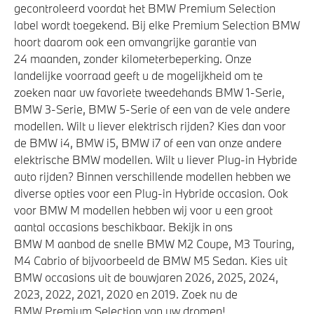
Actieve Voetgangersbescherming
gecontroleerd voordat het BMW Premium Selection
label wordt toegekend. Bij elke Premium Selection BMW
Elektronisch Stabiliteits Programma
hoort daarom ook een omvangrijke garantie van
Airbag bestuurder
24 maanden, zonder kilometerbeperking. Onze
Akoestische waarschuwing voor voetgangers
landelijke voorraad geeft u de mogelijkheid om te
zoeken naar uw favoriete tweedehands BMW 1-Serie,
BMW 3-Serie, BMW 5-Serie of een van de vele andere
modellen. Wilt u liever elektrisch rijden? Kies dan voor
de BMW i4, BMW i5, BMW i7 of een van onze andere
elektrische BMW modellen. Wilt u liever Plug-in Hybride
auto rijden? Binnen verschillende modellen hebben we
diverse opties voor een Plug-in Hybride occasion. Ook
voor BMW M modellen hebben wij voor u een groot
aantal occasions beschikbaar. Bekijk in ons
BMW M aanbod de snelle BMW M2 Coupe, M3 Touring,
M4 Cabrio of bijvoorbeeld de BMW M5 Sedan. Kies uit
BMW occasions uit de bouwjaren 2026, 2025, 2024,
2023, 2022, 2021, 2020 en 2019. Zoek nu de
BMW Premium Selection van uw dromen!