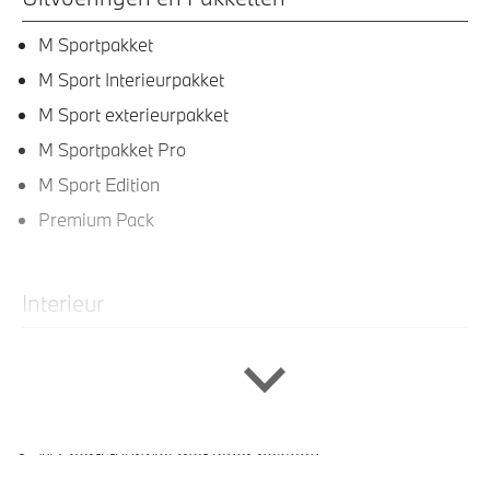
M Sportpakket
M Sport Interieurpakket
M Sport exterieurpakket
M Sportpakket Pro
M Sport Edition
Premium Pack
Interieur
Veiligheidsgordels voorzien van M striping
Sportstuur
Sportstoelen voor
M Sportstuurwiel met leder bekleed