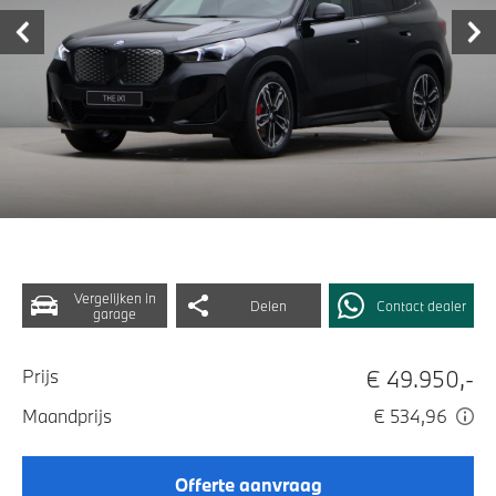
Vergelijken in
Delen
Contact dealer
garage
€ 49.950,-
Prijs
Maandprijs
€ 534,96
Offerte aanvraag