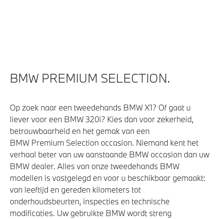
Comfort Access
Achteruitrijcamera
Automatisch dimmende binnen- en buitenspiegel
bestuurderzijde
BMW PREMIUM SELECTION.
Aandrijving en onderstel
Kilometertacho
Op zoek naar een tweedehands BMW X1? Of gaat u
Laadkabel (Mode 3, 22kW)
liever voor een BMW 320i? Kies dan voor zekerheid,
betrouwbaarheid en het gemak van een
M Adaptief onderstel
BMW Premium Selection occasion. Niemand kent het
Anti blokkeer systeem
verhaal beter van uw aanstaande BMW occasion dan uw
BMW dealer. Alles van onze tweedehands BMW
modellen is vastgelegd en voor u beschikbaar gemaakt:
Veiligheid
van leeftijd en gereden kilometers tot
onderhoudsbeurten, inspecties en technische
Isofix bevestiging passagierstoel voor
modificaties. Uw gebruikte BMW wordt streng