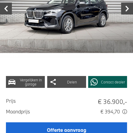
Vergelijken in
Delen
Contact dealer
garage
€ 36.900,-
Prijs
Maandprijs
€ 394,70
Offerte aanvraag