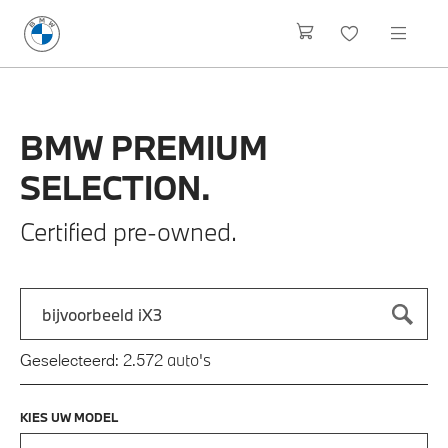
BMW
PREMIUM
SELECTION.
Certified pre-owned.
Zoek naar een automodel, bijvoorbeeld 3 Serie M-Sport
Typ een automodel in en druk op enter om te zoeken
auto's
Geselecteerd:
2.572
KIES UW MODEL