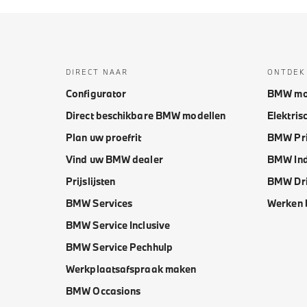
DIRECT NAAR
ONTDEK
Configurator
BMW mo
Direct beschikbare BMW modellen
Elektris
Plan uw proefrit
BMW Pri
Vind uw BMW dealer
BMW Ind
Prijslijsten
BMW Dri
BMW Services
Werken 
BMW Service Inclusive
BMW Service Pechhulp
Werkplaatsafspraak maken
BMW Occasions