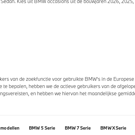
Sedan. Kies uit BMW occasions uit de bouwjaren 2026, 2025, 
ers van de zoekfunctie voor gebruikte BMW's in de Europese U
 te bepalen, hebben we de actieve gebruikers van de afgelope
svereisten, en hebben we hiervan het maandelijkse gemiddel
modellen
BMW 5 Serie
BMW 7 Serie
BMW X Serie