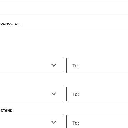
ARROSSERIE
f
Prijs tot
vanaf
Bouwjaar tot
RSTAND
stand vanaf
Kilometerstand tot