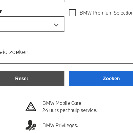
F
BMW Premium Selectio
eid zoeken
Reset
Zoeken
BMW Mobile Care
24 uurs pechhulp service.
BMW Privileges.