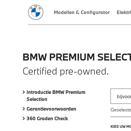
Modellen & Configurator
Elektr
BMW
PREMIUM
SELECT
Certified pre-owned.
Introductie BMW Premium
Zoek naar
Selection
Typ een a
Garantievoorwaarden
Geselecte
360 Graden Check
KIES UW M