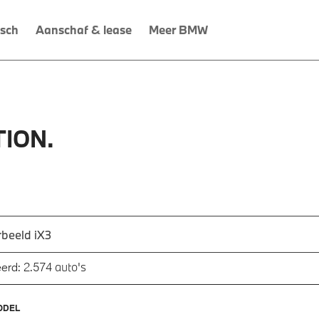
isch
Aanschaf & lease
Meer BMW
ION.
 een automodel, bijvoorbeeld 3 Serie M-Sport
utomodel in en druk op enter om te zoeken
auto's
erd:
2.574
ODEL