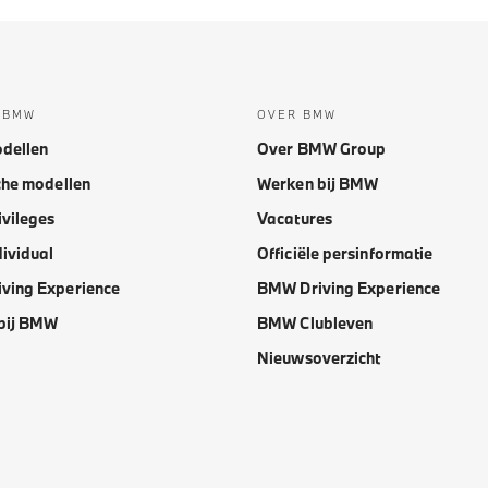
 BMW
OVER BMW
dellen
Over BMW Group
che modellen
Werken bij BMW
vileges
Vacatures
ividual
Officiële persinformatie
ving Experience
BMW Driving Experience
bij BMW
BMW Clubleven
Nieuwsoverzicht