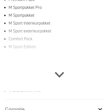
M Sportpakket Pro
M Sportpakket
M Sport Interieurpakket
M Sport exterieurpakket
Comfort Pack
M Sport Edition
Interieur
Veiligheidsgordels voorzien van M striping
Stuurwielrand verwarmd
Actiefstoelen voor
Sportstuur
Sportstoelen voor
Garantie