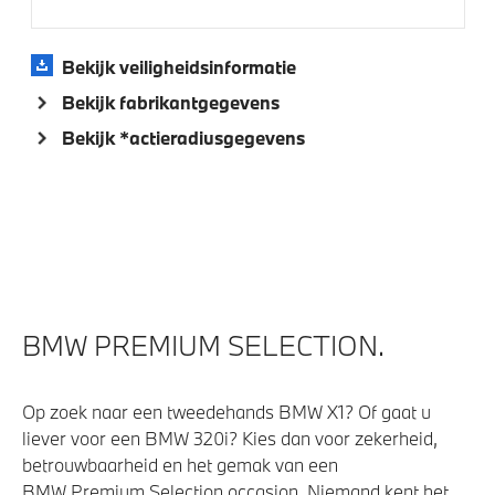
Achteruitrijcamera
High-beam assistant
Bekijk veiligheidsinformatie
Bekijk fabrikantgegevens
Aandrijving en onderstel
Bekijk *actieradiusgegevens
Kilometertacho
Laadkabel (Mode 3, 22kW)
M Adaptief onderstel
Veiligheid
BMW PREMIUM SELECTION.
Isofix bevestiging passagierstoel voor
Op zoek naar een tweedehands BMW X1? Of gaat u
Akoestische waarschuwing voor voetgangers
liever voor een BMW 320i? Kies dan voor zekerheid,
Actieve Voetgangersbescherming
betrouwbaarheid en het gemak van een
BMW Premium Selection occasion. Niemand kent het