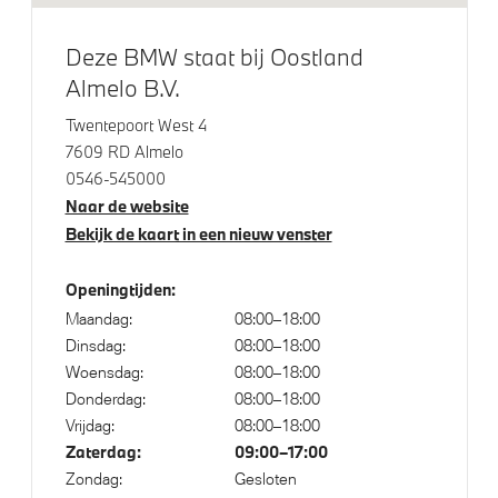
Deze BMW staat bij Oostland
Elektrische voorzieningen
Almelo B.V.
Twentepoort West 4
Driving Assistant Plus
7609 RD Almelo
Driving Assistant
0546-545000
Draadloos oplaadstation
Naar de website
Bekijk de kaart in een nieuw venster
Comfort Access
Buitenspiegels elektrisch inklapbaar
Openingtijden:
Bandenspanningsweergavesysteem
Maandag:
08:00–18:00
Automatisch dimmende binnen- en buitenspiegel
Dinsdag:
08:00–18:00
bestuurderzijde
Woensdag:
08:00–18:00
Donderdag:
08:00–18:00
Alarmsysteem klasse 3 (VbV/SCM)
Vrijdag:
08:00–18:00
Park Distance Control voor/achter (PDC)
Zaterdag:
09:00–17:00
Parking Assistant
Zondag:
Gesloten