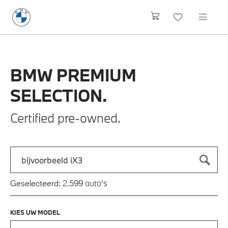
BMW
PREMIUM
SELECTION.
Certified pre-owned.
Zoek naar een automodel, bijvoorbeeld 3 Serie M-Sport
Typ een automodel in en druk op enter om te zoeken
auto's
Geselecteerd:
2.599
KIES UW MODEL