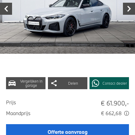
Vergelijken in
Delen
Contact dealer
garage
€ 61.900,-
Prijs
Maandprijs
€ 662,68
Offerte aanvraag