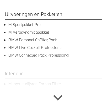
Uitvoeringen en Pakketten
M Sportpakket Pro
M Aerodynamicapakket
BMW Personal CoPilot Pack
BMW Live Cockpit Professional
BMW Connected Pack Professional
Interieur
M Interieurlijsten Carbon Fibre
Stuurwielrand verwarmd
M sportstoelen voor
Leder Vernasca Schwarz stiksel Blau Schwarz