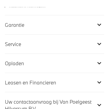
Ambiance verlichting
Automatische dimmende binnenspiegel
Elektrisch verstelbare stoelen
Garantie
Veiligheidsgordels voorzien van M striping
Dashboard uitgevoerd in Sensatec
Service
M Hemelbekleding in Anthrazit uitgevoerd
Elektrisch verstelbare lendensteun voor bestuurder
en passagier
Opladen
Entertainment en communicatie
Leasen en Financieren
BMW IconicSounds Electric
BMW TeleServices
Uw contactaanvraag bij Van Poelgeest
DAB-tuner
Hilversum B.V.