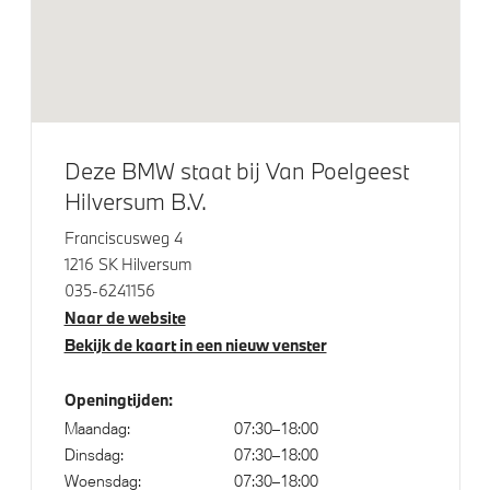
Klimaatbeheersing
Automatische 2-zone Airconditioning
Deze BMW staat bij Van Poelgeest
Hilversum B.V.
Elektrische voorzieningen
Franciscusweg 4
Comfort Access
1216 SK Hilversum
035-6241156
High-beam assistant
Naar de website
Draadloos oplaadstation
Bekijk de kaart in een nieuw venster
Driving Assistant Professional
Bandenspanningsweergavesysteem
Openingtijden:
Maandag:
07:30–18:00
Automatisch dimmende binnen- en buitenspiegel
Dinsdag:
07:30–18:00
bestuurderzijde
Woensdag:
07:30–18:00