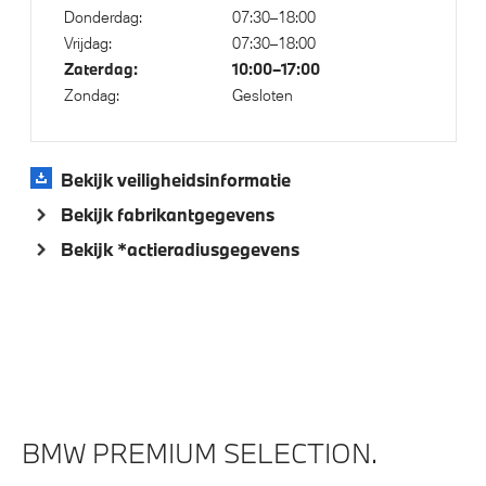
Alarmsysteem klasse 3 (VbV/SCM)
Donderdag:
07:30–18:00
Parking assistant plus
Vrijdag:
07:30–18:00
Zaterdag:
10:00–17:00
Verwarmde stoelen voor en achter
Zondag:
Gesloten
Aandrijving en onderstel
Bekijk veiligheidsinformatie
M Adaptief onderstel
Bekijk fabrikantgegevens
Laadkabel (Mode 3, 22kW)
Bekijk *actieradiusgegevens
Variable Sport Steering
Veiligheid
Akoestische waarschuwing voor voetgangers
Actieve Voetgangersbescherming
BMW PREMIUM SELECTION.
Deactiverings mogelijkheid voorpassagiersairbag