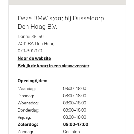
Draadloos oplaadstation
Deze BMW staat bij Dusseldorp
Den Haag B.V.
Aandrijving en onderstel
Donau 38-40
2491 BA Den Haag
M Adaptief onderstel
070-3017170
Laadkabel (Mode 3, 22kW)
Naar de website
Bekijk de kaart in een nieuw venster
Veiligheid
Openingtijden:
Maandag:
08:00–18:00
Isofix bevestiging passagierstoel voor
Dinsdag:
08:00–18:00
Akoestische waarschuwing voor voetgangers
Woensdag:
08:00–18:00
Actieve Voetgangersbescherming
Donderdag:
08:00–18:00
Vrijdag:
08:00–18:00
Zaterdag:
09:00–17:00
Zondag:
Gesloten