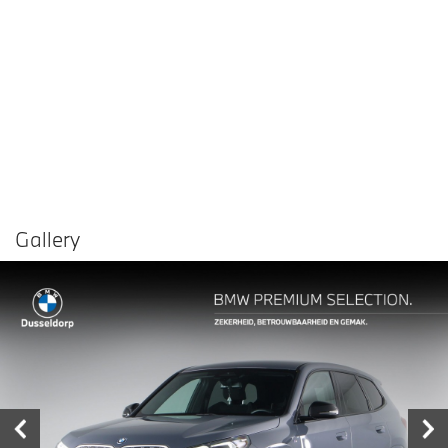
Gallery
Vergelijken in
Delen
Contact dealer
garage
€ 46.450,-
Prijs