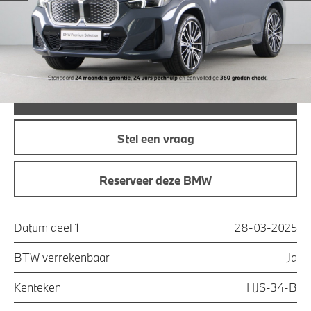
Maandprijs
€ 496,95
Offerte aanvraag
Bel direct
Stel een vraag
Reserveer deze BMW
Datum deel 1
28-03-2025
BTW verrekenbaar
Ja
Kenteken
HJS-34-B