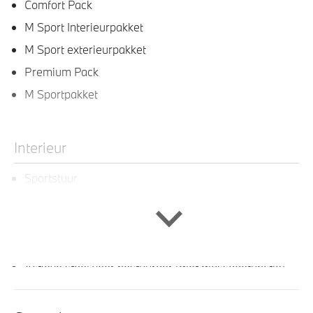
Comfort Pack
M Sport Interieurpakket
M Sport exterieurpakket
Premium Pack
M Sportpakket
Interieur
Sportstuur
Sportstoelen voor
Stoelverstelling, electrisch met memory berijder
Stuurwielrand verwarmd
Actieve stoel voor bestuurder (met massagefunctie)
M Sportstuurwiel met leder bekleed
M Hemelbekleding in Anthrazit uitgevoerd