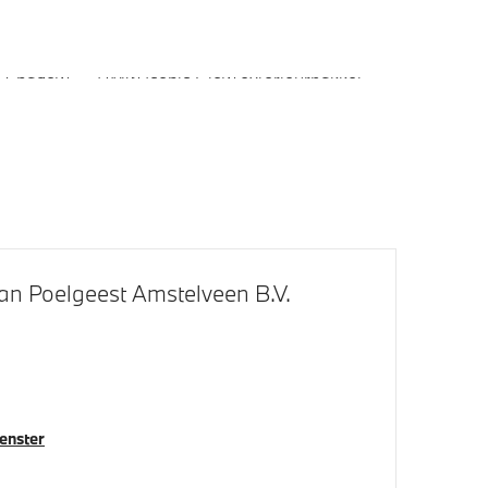
s Shadow
BMW Iconic Glow exterieurpakket
M Sportremsysteem Rot
an Poelgeest Amstelveen B.V.
venster
Parking Assistant Professional
achter