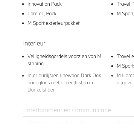
Innovation Pack
Travel 
Comfort Pack
M Sport
M Sport exterieurpakket
Interieur
Veiligheidsgordels voorzien van M
Travel 
striping
M Sport
Interieurlijsten finewood Dark Oak
M Hemel
hoogglans met accentlijsten in
uitgevo
Dunkelsilber
Entertainment en communicatie
BMW IconicSounds Electric
BMW Te