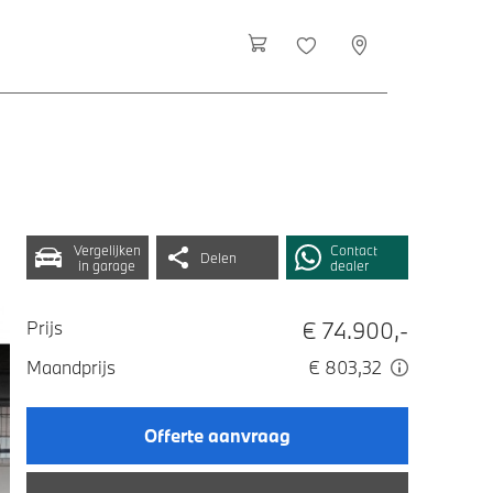
Vergelijken
Contact
Delen
in garage
dealer
€ 74.900,-
Prijs
Maandprijs
€ 803,32
Offerte aanvraag