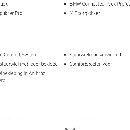
Pack
BMW Connected Pack Profes
pakket Pro
M Sportpakket
en Comfort System
Stuurwielrand verwarmd
stuurwiel met leder bekleed
Comfortstoelen voor
bekleding in Anthrazit
erd
leServices
DAB-tuner