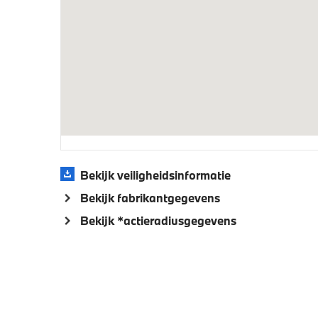
Aandrijving en onderstel
Laadaansluiting AC snelladen (22 kW)
Laadkab
Veiligheid
Akoestische waarschuwing voor
Actieve
voetgangers
Bekijk veiligheidsinformatie
Bekijk fabrikantgegevens
Bekijk *actieradiusgegevens