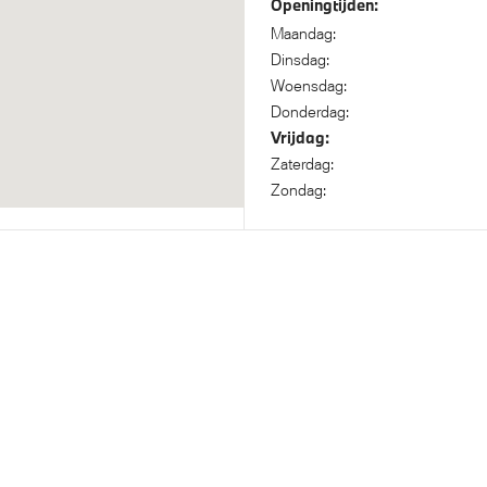
Openingtijden:
Maandag:
Dinsdag:
Woensdag:
el (Mode 3, 22kW)
Adaptief onderstel professio
Donderdag:
Vrijdag:
Zaterdag:
Zondag:
 Voetgangersbescherming