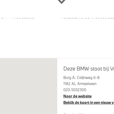
eve LED koplampen
Raamomlijsting M hoogglan
Line
glans Shadow Line met
M Koplampen Shadow Line
eide omvang
Deze BMW staat bij V
tilatie voor beide voorstoelen
Burg A. Colijnweg 6-8
1182 AL Amstelveen
020-5032300
Naar de website
Bekijk de kaart in een nieuw 
os oplaadstation
Comfort Access
steem klasse 3 (VbV/SCM)
Verwarmde stoelen voor en 