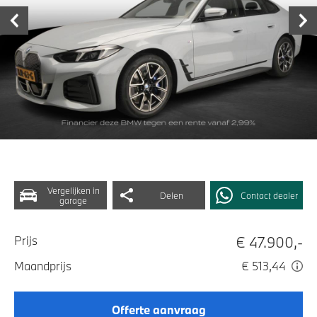
Vergelijken in
Delen
Contact dealer
garage
€ 47.900,-
Prijs
Maandprijs
€ 513,44
Offerte aanvraag