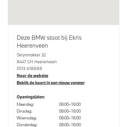
LED koplampen
Klimaatbeheersing
Automatische 3-zone Airconditioning
Deze BMW staat bij Ekris
Heerenveen
3-zone aut. airconditioning
Skrynmakker 32
8447 GH Heerenveen
Elektrische voorzieningen
0513-618888
Naar de website
Driving Assistant Professional
Bekijk de kaart in een nieuw venster
Draadloos oplaadstation
Comfort Access met BMW Digital Key
Openingtijden:
Maandag:
08:00–18:00
Comfort Access
Dinsdag:
08:00–18:00
Parking Assistant
Woensdag:
08:00–18:00
Parking assistant plus
Donderdag:
08:00–18:00