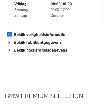
Vrijdag:
08:00–18:00
Regen- en lichtsensor
Zaterdag:
09:00–17:00
Alarmsysteem klasse 3 (VbV/SCM)
Zondag:
Gesloten
Active cruise controle
Achteruitrijcamera
Bekijk veiligheidsinformatie
Bekijk fabrikantgegevens
Aandrijving en onderstel
Bekijk *actieradiusgegevens
Anti blokkeer systeem
Adaptief M onderstel
Variable Sport Steering
Voorbereiding Driving Assistance
BMW PREMIUM SELECTION.
Veiligheid