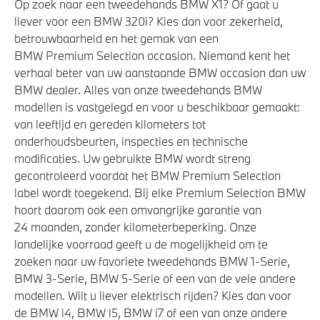
Op zoek naar een tweedehands BMW X1? Of gaat u
Elektronisch Stabiliteits Programma
liever voor een BMW 320i? Kies dan voor zekerheid,
Park Distance Control (PDC) voor en achter
betrouwbaarheid en het gemak van een
Passagiersairbag
BMW Premium Selection occasion. Niemand kent het
verhaal beter van uw aanstaande BMW occasion dan uw
Akoestische voetgangersbescherming
BMW dealer. Alles van onze tweedehands BMW
modellen is vastgelegd en voor u beschikbaar gemaakt:
van leeftijd en gereden kilometers tot
onderhoudsbeurten, inspecties en technische
modificaties. Uw gebruikte BMW wordt streng
gecontroleerd voordat het BMW Premium Selection
label wordt toegekend. Bij elke Premium Selection BMW
hoort daarom ook een omvangrijke garantie van
24 maanden, zonder kilometerbeperking. Onze
landelijke voorraad geeft u de mogelijkheid om te
zoeken naar uw favoriete tweedehands BMW 1-Serie,
BMW 3-Serie, BMW 5-Serie of een van de vele andere
modellen. Wilt u liever elektrisch rijden? Kies dan voor
de BMW i4, BMW i5, BMW i7 of een van onze andere