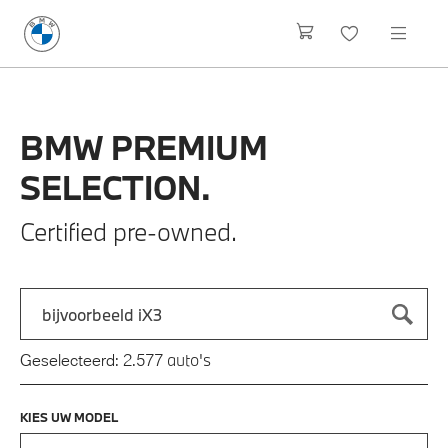
BMW
PREMIUM
SELECTION.
Certified pre-owned.
Zoek naar een automodel, bijvoorbeeld 3 Serie M-Sport
Typ een automodel in en druk op enter om te zoeken
auto's
Geselecteerd:
2.577
KIES UW MODEL